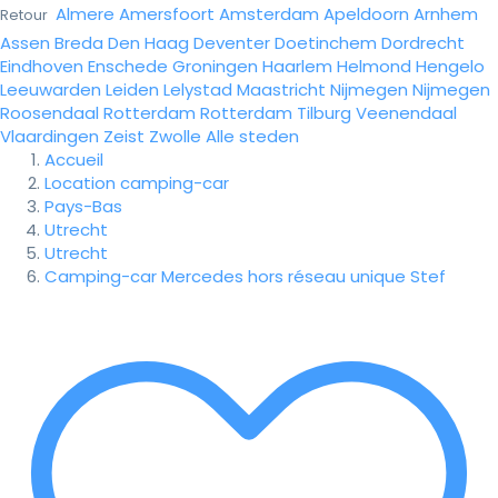
Almere
Amersfoort
Amsterdam
Apeldoorn
Arnhem
Retour
Assen
Breda
Den Haag
Deventer
Doetinchem
Dordrecht
Eindhoven
Enschede
Groningen
Haarlem
Helmond
Hengelo
Leeuwarden
Leiden
Lelystad
Maastricht
Nijmegen
Nijmegen
Roosendaal
Rotterdam
Rotterdam
Tilburg
Veenendaal
Vlaardingen
Zeist
Zwolle
Alle steden
Accueil
Location camping-car
Pays-Bas
Utrecht
Utrecht
Camping-car Mercedes hors réseau unique Stef