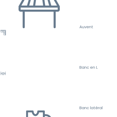
Auvent
Banc en L
Banc latéral