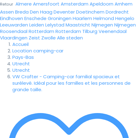
Almere
Amersfoort
Amsterdam
Apeldoorn
Arnhem
Retour
Assen
Breda
Den Haag
Deventer
Doetinchem
Dordrecht
Eindhoven
Enschede
Groningen
Haarlem
Helmond
Hengelo
Leeuwarden
Leiden
Lelystad
Maastricht
Nijmegen
Nijmegen
Roosendaal
Rotterdam
Rotterdam
Tilburg
Veenendaal
Vlaardingen
Zeist
Zwolle
Alle steden
Accueil
Location camping-car
Pays-Bas
Utrecht
Utrecht
VW Crafter - Camping-car familial spacieux et
surélevé. Idéal pour les familles et les personnes de
grande taille.