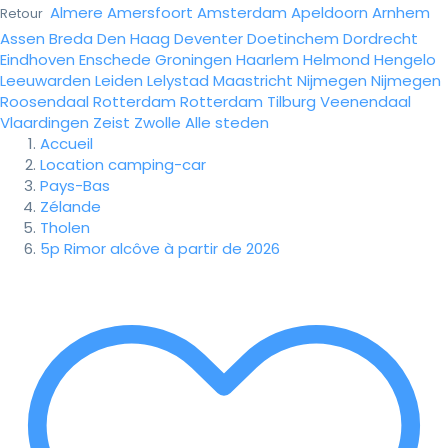
Almere
Amersfoort
Amsterdam
Apeldoorn
Arnhem
Retour
Assen
Breda
Den Haag
Deventer
Doetinchem
Dordrecht
Eindhoven
Enschede
Groningen
Haarlem
Helmond
Hengelo
Leeuwarden
Leiden
Lelystad
Maastricht
Nijmegen
Nijmegen
Roosendaal
Rotterdam
Rotterdam
Tilburg
Veenendaal
Vlaardingen
Zeist
Zwolle
Alle steden
Accueil
Location camping-car
Pays-Bas
Zélande
Tholen
5p Rimor alcôve à partir de 2026