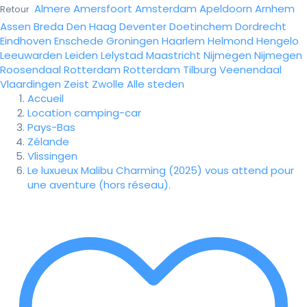
Almere
Amersfoort
Amsterdam
Apeldoorn
Arnhem
Retour
Assen
Breda
Den Haag
Deventer
Doetinchem
Dordrecht
Eindhoven
Enschede
Groningen
Haarlem
Helmond
Hengelo
Leeuwarden
Leiden
Lelystad
Maastricht
Nijmegen
Nijmegen
Roosendaal
Rotterdam
Rotterdam
Tilburg
Veenendaal
Vlaardingen
Zeist
Zwolle
Alle steden
Accueil
Location camping-car
Pays-Bas
Zélande
Vlissingen
Le luxueux Malibu Charming (2025) vous attend pour
une aventure (hors réseau).