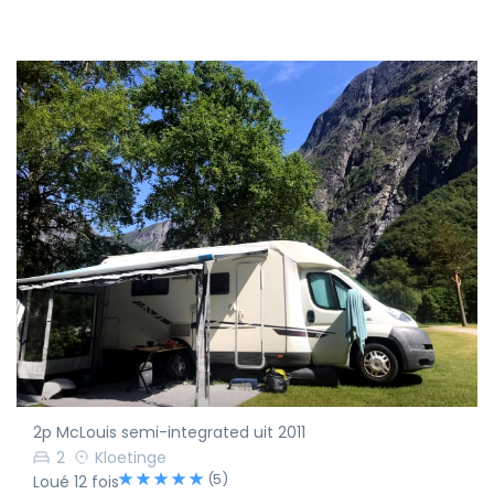
2p McLouis semi-integrated uit 2011
2
Kloetinge
(5)
Loué 12 fois