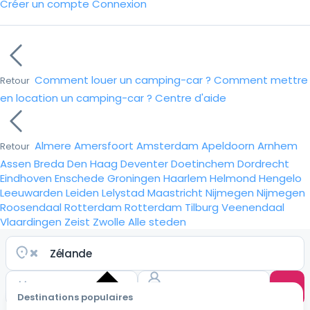
Créer un compte
Connexion
Comment louer un camping-car ?
Comment mettre
Retour
en location un camping-car ?
Centre d'aide
Almere
Amersfoort
Amsterdam
Apeldoorn
Arnhem
Retour
Assen
Breda
Den Haag
Deventer
Doetinchem
Dordrecht
Eindhoven
Enschede
Groningen
Haarlem
Helmond
Hengelo
Leeuwarden
Leiden
Lelystad
Maastricht
Nijmegen
Nijmegen
Roosendaal
Rotterdam
Rotterdam
Tilburg
Veenendaal
Vlaardingen
Zeist
Zwolle
Alle steden
Destinations populaires
Choisir