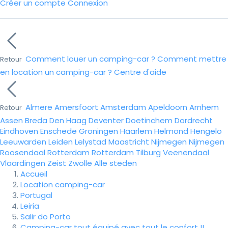
Créer un compte
Connexion
Comment louer un camping-car ?
Comment mettre
Retour
en location un camping-car ?
Centre d'aide
Almere
Amersfoort
Amsterdam
Apeldoorn
Arnhem
Retour
Assen
Breda
Den Haag
Deventer
Doetinchem
Dordrecht
Eindhoven
Enschede
Groningen
Haarlem
Helmond
Hengelo
Leeuwarden
Leiden
Lelystad
Maastricht
Nijmegen
Nijmegen
Roosendaal
Rotterdam
Rotterdam
Tilburg
Veenendaal
Vlaardingen
Zeist
Zwolle
Alle steden
Accueil
Location camping-car
Portugal
Leiria
Salir do Porto
Camping-car tout équipé avec tout le confort !!