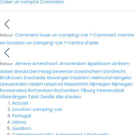
Créer un compte
Connexion
Comment louer un camping-car ?
Comment mettre
Retour
en location un camping-car ?
Centre d'aide
Almere
Amersfoort
Amsterdam
Apeldoorn
Arnhem
Retour
Assen
Breda
Den Haag
Deventer
Doetinchem
Dordrecht
Eindhoven
Enschede
Groningen
Haarlem
Helmond
Hengelo
Leeuwarden
Leiden
Lelystad
Maastricht
Nijmegen
Nijmegen
Roosendaal
Rotterdam
Rotterdam
Tilburg
Veenendaal
Vlaardingen
Zeist
Zwolle
Alle steden
Accueil
Location camping-car
Portugal
Lisboa
Lissabon
Camping-car VW | 4 personnes | Portugal |