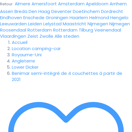
Almere
Amersfoort
Amsterdam
Apeldoorn
Arnhem
Retour
Assen
Breda
Den Haag
Deventer
Doetinchem
Dordrecht
Eindhoven
Enschede
Groningen
Haarlem
Helmond
Hengelo
Leeuwarden
Leiden
Lelystad
Maastricht
Nijmegen
Nijmegen
Roosendaal
Rotterdam
Rotterdam
Tilburg
Veenendaal
Vlaardingen
Zeist
Zwolle
Alle steden
Accueil
Location camping-car
Royaume-Uni
Angleterre
Lower Dicker
Benimar semi-intégré de 4 couchettes à partir de
2021