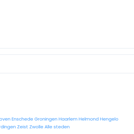
hoven
Enschede
Groningen
Haarlem
Helmond
Hengelo
rdingen
Zeist
Zwolle
Alle steden