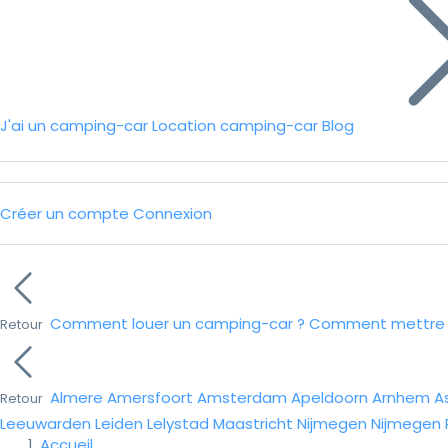
J'ai un camping-car
Location camping-car
Blog
Créer un compte
Connexion
Comment louer un camping-car ?
Comment mettre e
Retour
Almere
Amersfoort
Amsterdam
Apeldoorn
Arnhem
A
Retour
Leeuwarden
Leiden
Lelystad
Maastricht
Nijmegen
Nijmegen
Accueil