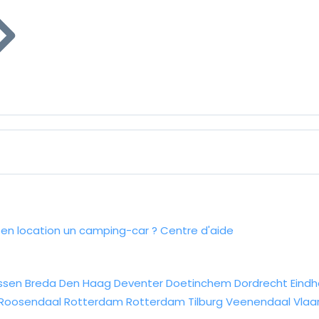
n location un camping-car ?
Centre d'aide
ssen
Breda
Den Haag
Deventer
Doetinchem
Dordrecht
Eind
Roosendaal
Rotterdam
Rotterdam
Tilburg
Veenendaal
Vlaa