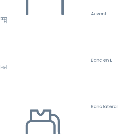
Auvent
Banc en L
Banc latéral