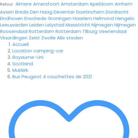
Almere
Amersfoort
Amsterdam
Apeldoorn
Arnhem
Retour
Assen
Breda
Den Haag
Deventer
Doetinchem
Dordrecht
Eindhoven
Enschede
Groningen
Haarlem
Helmond
Hengelo
Leeuwarden
Leiden
Lelystad
Maastricht
Nijmegen
Nijmegen
Roosendaal
Rotterdam
Rotterdam
Tilburg
Veenendaal
Vlaardingen
Zeist
Zwolle
Alle steden
Accueil
Location camping-car
Royaume-Uni
Scotland
Muirkirk
Bus Peugeot 4 couchettes de 2021