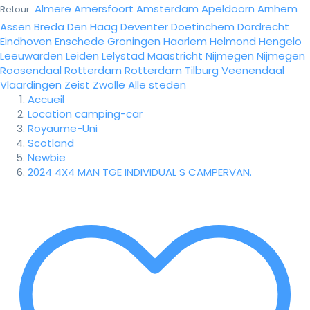
Almere
Amersfoort
Amsterdam
Apeldoorn
Arnhem
Retour
Assen
Breda
Den Haag
Deventer
Doetinchem
Dordrecht
Eindhoven
Enschede
Groningen
Haarlem
Helmond
Hengelo
Leeuwarden
Leiden
Lelystad
Maastricht
Nijmegen
Nijmegen
Roosendaal
Rotterdam
Rotterdam
Tilburg
Veenendaal
Vlaardingen
Zeist
Zwolle
Alle steden
Accueil
Location camping-car
Royaume-Uni
Scotland
Newbie
2024 4X4 MAN TGE INDIVIDUAL S CAMPERVAN.