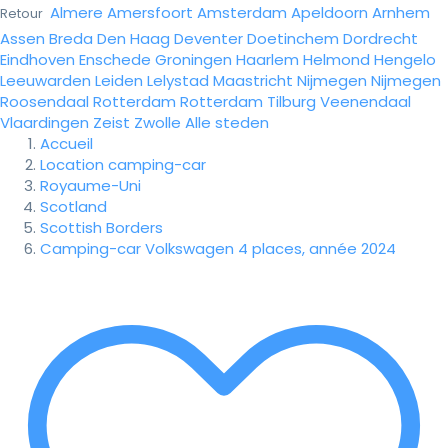
Almere
Amersfoort
Amsterdam
Apeldoorn
Arnhem
Retour
Assen
Breda
Den Haag
Deventer
Doetinchem
Dordrecht
Eindhoven
Enschede
Groningen
Haarlem
Helmond
Hengelo
Leeuwarden
Leiden
Lelystad
Maastricht
Nijmegen
Nijmegen
Roosendaal
Rotterdam
Rotterdam
Tilburg
Veenendaal
Vlaardingen
Zeist
Zwolle
Alle steden
Accueil
Location camping-car
Royaume-Uni
Scotland
Scottish Borders
Camping-car Volkswagen 4 places, année 2024