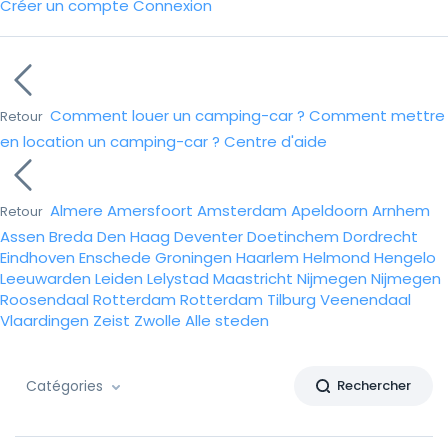
Créer un compte
Connexion
Comment louer un camping-car ?
Comment mettre
Retour
en location un camping-car ?
Centre d'aide
Almere
Amersfoort
Amsterdam
Apeldoorn
Arnhem
Retour
Assen
Breda
Den Haag
Deventer
Doetinchem
Dordrecht
Eindhoven
Enschede
Groningen
Haarlem
Helmond
Hengelo
Leeuwarden
Leiden
Lelystad
Maastricht
Nijmegen
Nijmegen
Roosendaal
Rotterdam
Rotterdam
Tilburg
Veenendaal
Vlaardingen
Zeist
Zwolle
Alle steden
Catégories
Rechercher