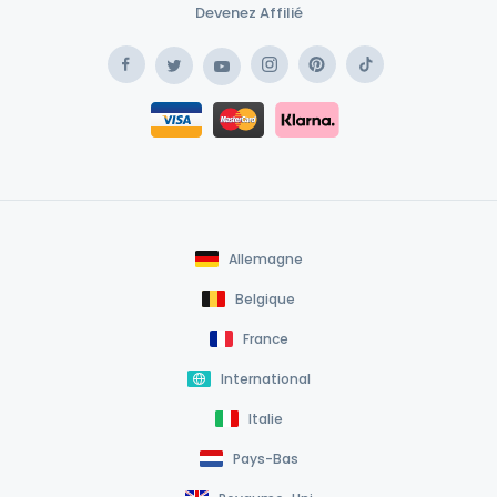
Devenez Affilié
Facebook
Instagram
Pinterest
TikTok
Twitter
YouTube
Safe Payment Klarna
Safe Payment Card
Allemagne
Belgique
France
International
Italie
Pays-Bas