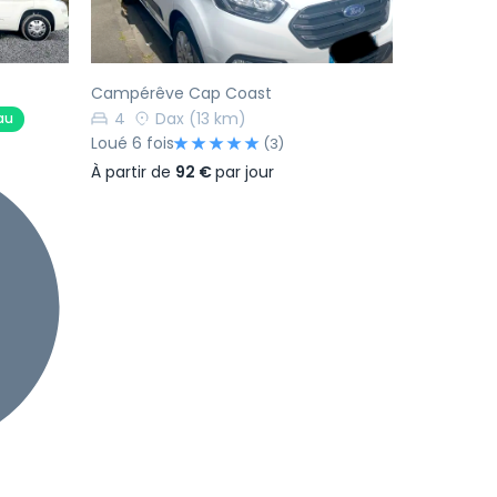
Campérêve Cap Coast
4
Dax
(13 km)
au
Loué 6 fois
(3)
À partir de
92 €
par jour