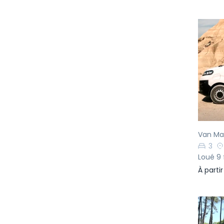
Pr
Van Man
3
Loué 9 
À parti