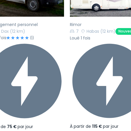
ement personnel
Rimor
Dax
(12 km)
7
Habas
(12 km)
Nouve
fois
Loué 1 fois
(1)
À partir de
115 €
par jour
r de
75 €
par jour