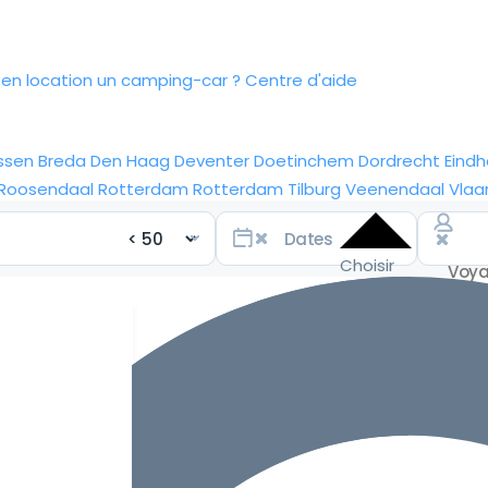
n location un camping-car ?
Centre d'aide
ssen
Breda
Den Haag
Deventer
Doetinchem
Dordrecht
Eind
Roosendaal
Rotterdam
Rotterdam
Tilburg
Veenendaal
Vlaa
Choisir
les
dates
pour les
meilleurs
tarifs