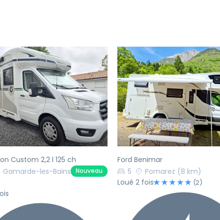
écédent
Suivant
Précédent
n Custom 2,2 l 125 ch
Ford Benimar
Gamarde-les-Bains
5
Pomarez
(8 km)
Nouveau
Loué 2 fois
(2)
ois