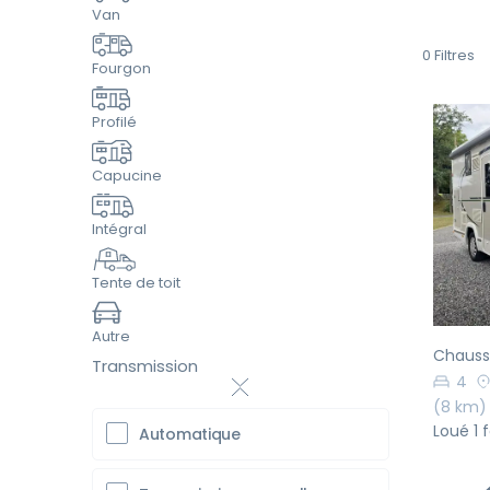
Van
0
Filtres
Fourgon
Profilé
Capucine
Pr
Intégral
Tente de toit
Autre
Chausso
Transmission
4
(8 km)
Loué 1 f
Automatique