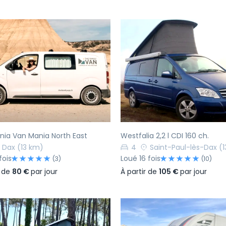
écédent
Suivant
Précédent
ia Van Mania North East
Westfalia 2,2 l CDI 160 ch.
Dax
(13 km)
4
Saint-Paul-lès-Dax
(
fois
Loué 16 fois
(3)
(10)
r de
80 €
par jour
À partir de
105 €
par jour