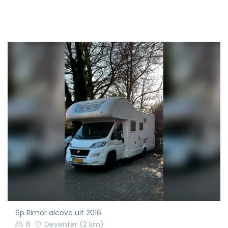
6p Rimor alcove uit 2016
6
Deventer
(2 km)