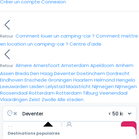
Créer un compte
Connexion
Comment louer un camping-car ?
Comment mettre
Retour
en location un camping-car ?
Centre d'aide
Almere
Amersfoort
Amsterdam
Apeldoorn
Arnhem
Retour
Assen
Breda
Den Haag
Deventer
Doetinchem
Dordrecht
Eindhoven
Enschede
Groningen
Haarlem
Helmond
Hengelo
Leeuwarden
Leiden
Lelystad
Maastricht
Nijmegen
Nijmegen
Roosendaal
Rotterdam
Rotterdam
Tilburg
Veenendaal
Vlaardingen
Zeist
Zwolle
Alle steden
Destinations populaires
Choisir