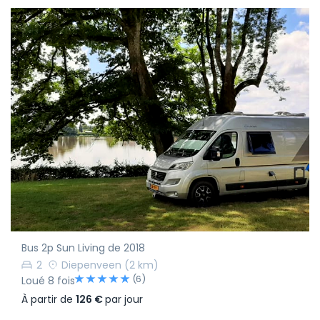
Bus 2p Sun Living de 2018
2
Diepenveen
(2 km)
(6)
Loué 8 fois
À partir de
126 €
par jour