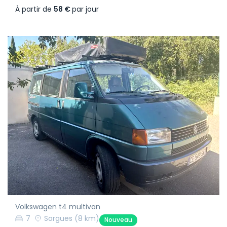
À partir de
58 €
par jour
Volkswagen t4 multivan
7
Sorgues
(8 km)
Nouveau