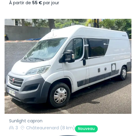
À partir de
55 €
par jour
Sunlight capron
3
Châteaurenard
(8 km)
Nouveau