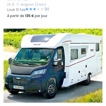
6
Avignon
(2 km)
(3)
Loué 13 fois
À partir de
135 €
par jour