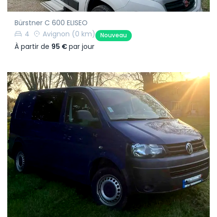
Bürstner C 600 ELISEO
4
Avignon
(0 km)
Nouveau
À partir de
95 €
par jour