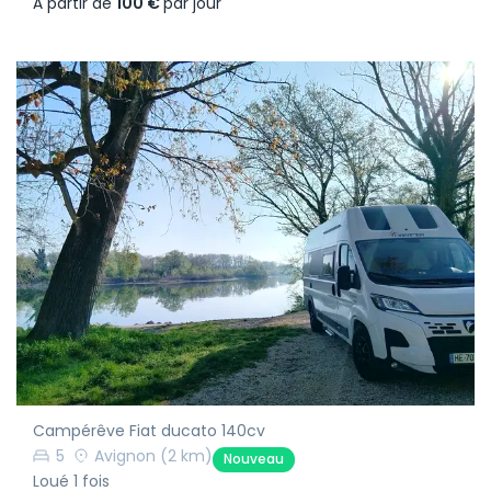
À partir de
100 €
par jour
Campérêve Fiat ducato 140cv
5
Avignon
(2 km)
Nouveau
Loué 1 fois