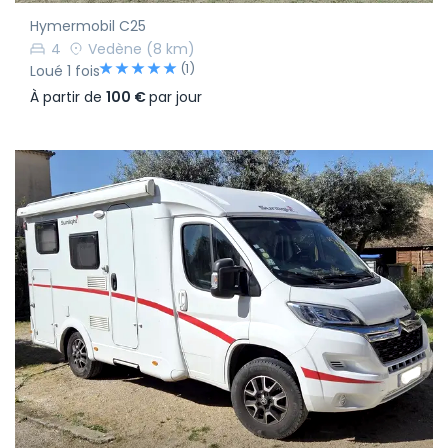
Hymermobil C25
4
Vedène
(8 km)
(1)
Loué 1 fois
À partir de
100 €
par jour