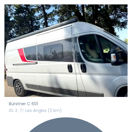
Bürstner C 601
2
Les Angles
(2 km)