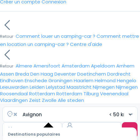
Créer un compte
Connexion
Comment louer un camping-car ?
Comment mettre
Retour
en location un camping-car ?
Centre d'aide
Almere
Amersfoort
Amsterdam
Apeldoorn
Arnhem
Retour
Assen
Breda
Den Haag
Deventer
Doetinchem
Dordrecht
Eindhoven
Enschede
Groningen
Haarlem
Helmond
Hengelo
Leeuwarden
Leiden
Lelystad
Maastricht
Nijmegen
Nijmegen
Roosendaal
Rotterdam
Rotterdam
Tilburg
Veenendaal
Vlaardingen
Zeist
Zwolle
Alle steden
Destinations populaires
Choisir