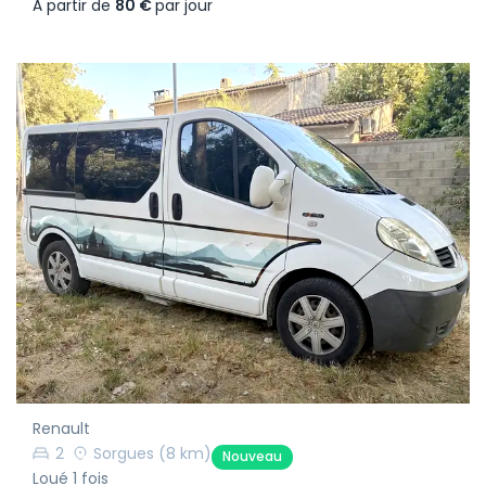
À partir de
80 €
par jour
Renault
2
Sorgues
(8 km)
Nouveau
Loué 1 fois