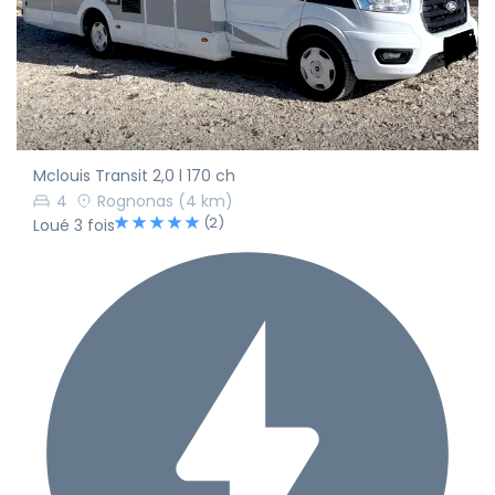
Mclouis Transit 2,0 l 170 ch
4
Rognonas
(4 km)
(2)
Loué 3 fois