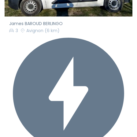
James BAROUD BERLINGO
3
Avignon
(6 km)