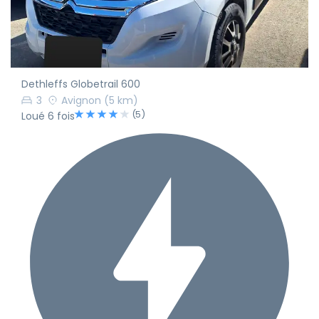
Dethleffs Globetrail 600
3
Avignon
(5 km)
(5)
Loué 6 fois