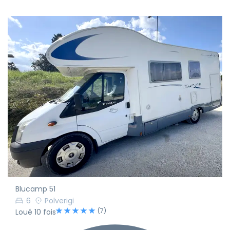
Blucamp 51
6
Polverigi
(7)
Loué 10 fois