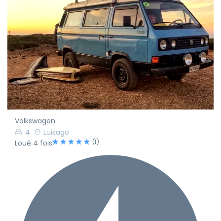
Volkswagen
4
Luisago
(1)
Loué 4 fois