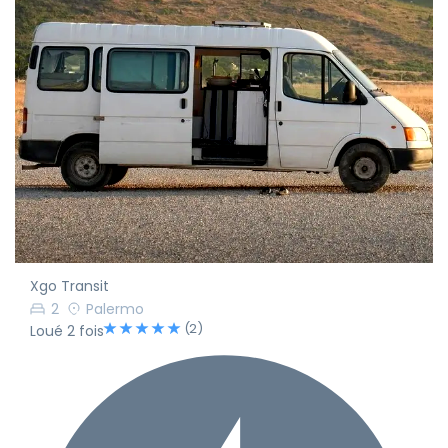
Xgo Transit
2
Palermo
(2)
Loué 2 fois