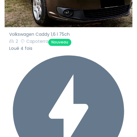
Volkswagen Caddy 1,6 l 75ch
2
Capoterra
Nouveau
Loué 4 fois