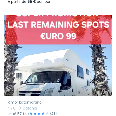
À partir de
65 €
par jour
Rimor katamarano
6
Catania
(28)
Loué 57 fois