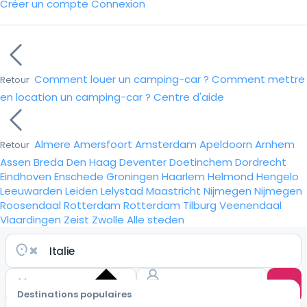
Créer un compte
Connexion
Comment louer un camping-car ?
Comment mettre
Retour
en location un camping-car ?
Centre d'aide
Almere
Amersfoort
Amsterdam
Apeldoorn
Arnhem
Retour
Assen
Breda
Den Haag
Deventer
Doetinchem
Dordrecht
Eindhoven
Enschede
Groningen
Haarlem
Helmond
Hengelo
Leeuwarden
Leiden
Lelystad
Maastricht
Nijmegen
Nijmegen
Roosendaal
Rotterdam
Rotterdam
Tilburg
Veenendaal
Vlaardingen
Zeist
Zwolle
Alle steden
Destinations populaires
Choisir