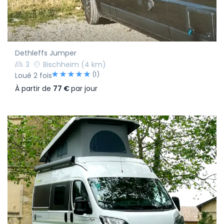
Dethleffs Jumper
3
Bischheim
(4 km)
(1)
Loué 2 fois
À partir de
77 €
par jour