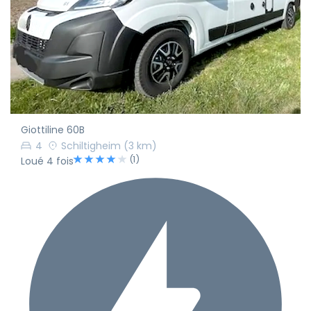
Giottiline 60B
4
Schiltigheim
(3 km)
(1)
Loué 4 fois