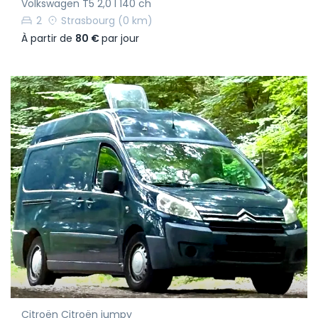
Volkswagen T5 2,0 l 140 ch
2
Strasbourg
(0 km)
À partir de
80 €
par jour
Citroën Citroën jumpy