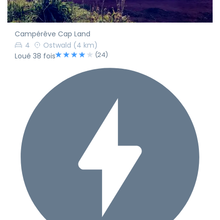
Campérêve Cap Land
4
Ostwald
(4 km)
(24)
Loué 38 fois