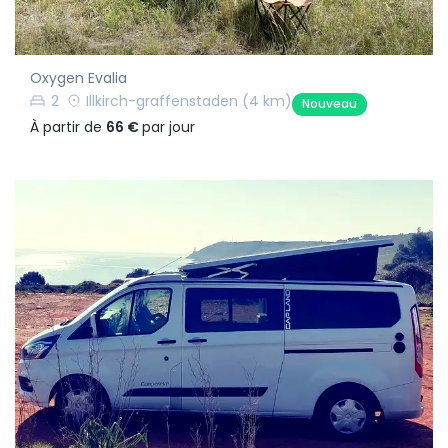
Oxygen Evalia
2
Illkirch-graffenstaden
(4 km)
Nouveau
À partir de
66 €
par jour