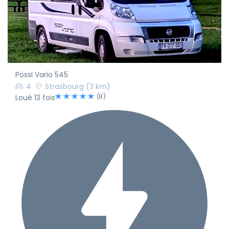
Pössl Vario 545
4
Strasbourg
(3 km)
(8)
Loué 13 fois