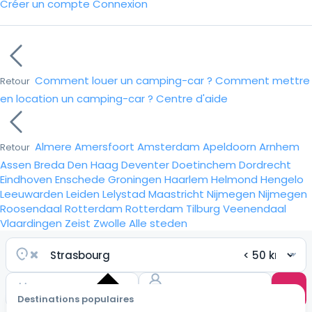
Créer un compte
Connexion
Comment louer un camping-car ?
Comment mettre
Retour
en location un camping-car ?
Centre d'aide
Almere
Amersfoort
Amsterdam
Apeldoorn
Arnhem
Retour
Assen
Breda
Den Haag
Deventer
Doetinchem
Dordrecht
Eindhoven
Enschede
Groningen
Haarlem
Helmond
Hengelo
Leeuwarden
Leiden
Lelystad
Maastricht
Nijmegen
Nijmegen
Roosendaal
Rotterdam
Rotterdam
Tilburg
Veenendaal
Vlaardingen
Zeist
Zwolle
Alle steden
Destinations populaires
Choisir