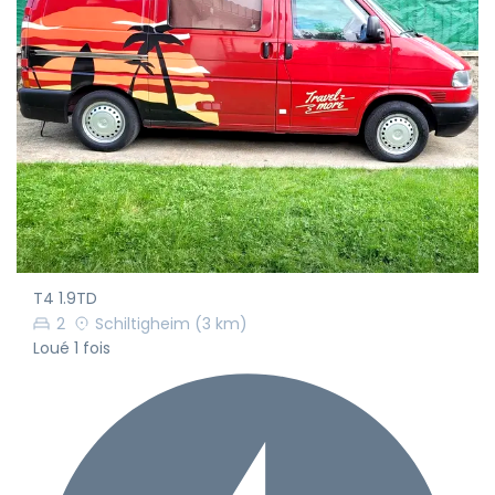
T4 1.9TD
2
Schiltigheim
(3 km)
Loué 1 fois