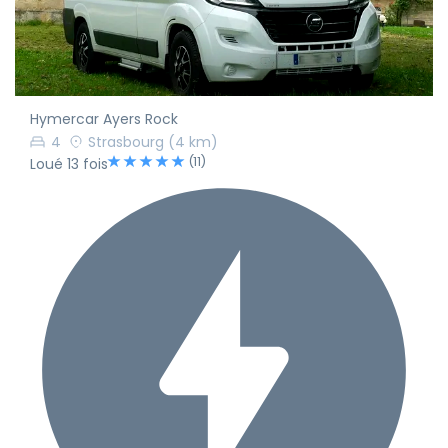
Hymercar Ayers Rock
4
Strasbourg
(4 km)
(11)
Loué 13 fois