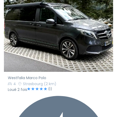
Westfalia Marco Polo
4
Strasbourg
(2 km)
(1)
Loué 2 fois