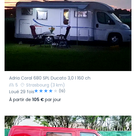
Adria Coral 680 SPL Ducato 3,0 l 160 ch
5
Strasbourg
(3 km)
(19)
Loué 29 fois
À partir de
105 €
par jour