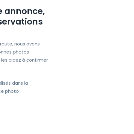
re annonce,
servations
 route, nous avons
bonnes photos
 les aidez à confirmer
isés dans la
nce photo