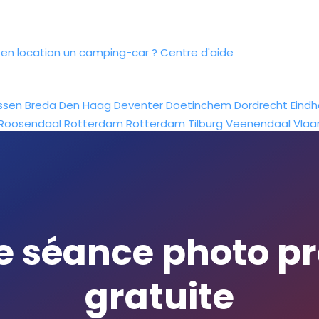
n location un camping-car ?
Centre d'aide
ssen
Breda
Den Haag
Deventer
Doetinchem
Dordrecht
Eind
Roosendaal
Rotterdam
Rotterdam
Tilburg
Veenendaal
Vlaa
ne séance photo pr
gratuite