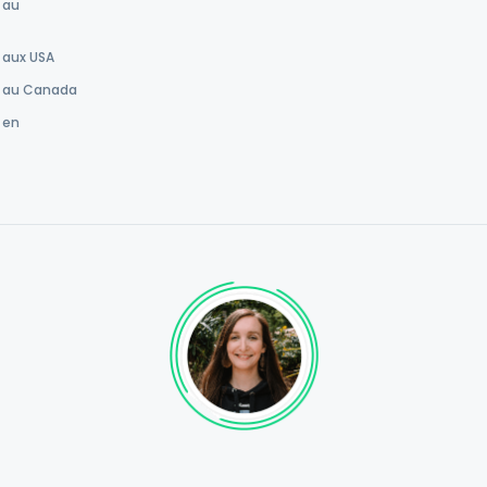
 au
 aux USA
r au Canada
 en