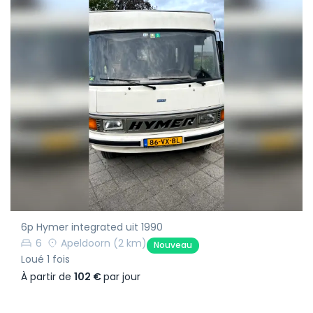
6p Hymer integrated uit 1990
6
Apeldoorn
(2 km)
Nouveau
Loué 1 fois
À partir de
102 €
par jour