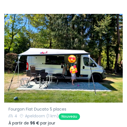
Fourgon Fiat Ducato 5 places
4
Apeldoorn
(1 km)
Nouveau
À partir de
96 €
par jour