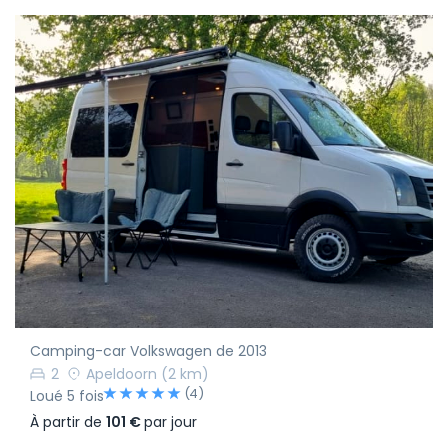
Camping-car Volkswagen de 2013
2
Apeldoorn
(2 km)
(4)
Loué 5 fois
À partir de
101 €
par jour