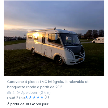
Caravane 4 places LMC intégrale, lit relevable et
banquette ronde à partir de 2015
4
Apeldoorn
(2 km)
(2)
Loué 2 fois
À partir de
107 €
par jour