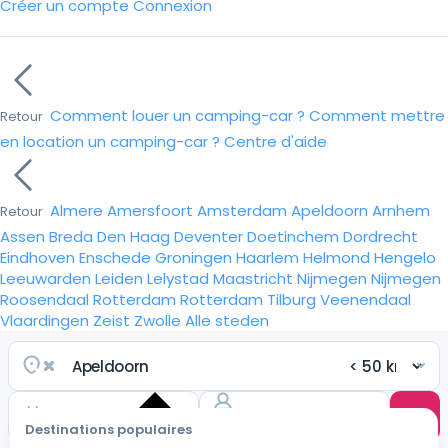
Créer un compte
Connexion
Comment louer un camping-car ?
Comment mettre
Retour
en location un camping-car ?
Centre d'aide
Almere
Amersfoort
Amsterdam
Apeldoorn
Arnhem
Retour
Assen
Breda
Den Haag
Deventer
Doetinchem
Dordrecht
Eindhoven
Enschede
Groningen
Haarlem
Helmond
Hengelo
Leeuwarden
Leiden
Lelystad
Maastricht
Nijmegen
Nijmegen
Roosendaal
Rotterdam
Rotterdam
Tilburg
Veenendaal
Vlaardingen
Zeist
Zwolle
Alle steden
Destinations populaires
Choisir