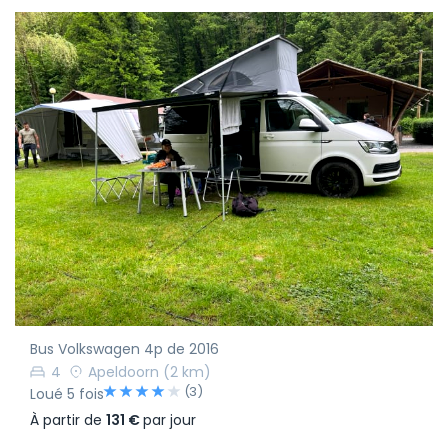
Bus Volkswagen 4p de 2016
4
Apeldoorn
(2 km)
(3)
Loué 5 fois
À partir de
131 €
par jour