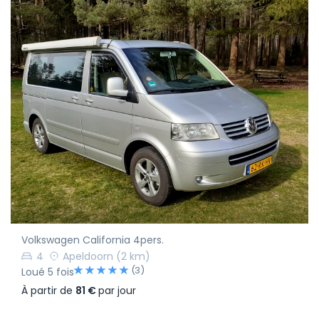
Volkswagen California 4pers.
4
Apeldoorn
(2 km)
(3)
Loué 5 fois
À partir de
81 €
par jour