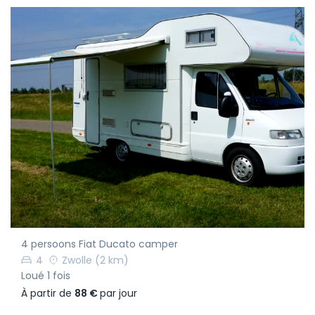
4 persoons Fiat Ducato camper
4
Zwolle
(2 km)
Loué 1 fois
À partir de
88 €
par jour