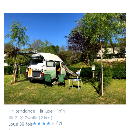
T4 tendance - lit luxe - 1h14 !
2
Zwolle
(2 km)
(17)
Loué 39 fois