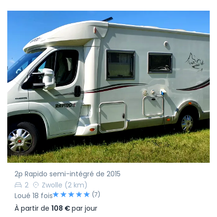
2p Rapido semi-intégré de 2015
2
Zwolle
(2 km)
(7)
Loué 18 fois
À partir de
108 €
par jour