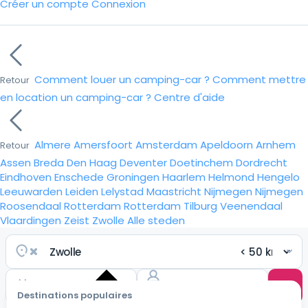
Créer un compte
Connexion
Comment louer un camping-car ?
Comment mettre
Retour
en location un camping-car ?
Centre d'aide
Almere
Amersfoort
Amsterdam
Apeldoorn
Arnhem
Retour
Assen
Breda
Den Haag
Deventer
Doetinchem
Dordrecht
Eindhoven
Enschede
Groningen
Haarlem
Helmond
Hengelo
Leeuwarden
Leiden
Lelystad
Maastricht
Nijmegen
Nijmegen
Roosendaal
Rotterdam
Rotterdam
Tilburg
Veenendaal
Vlaardingen
Zeist
Zwolle
Alle steden
Destinations populaires
Choisir