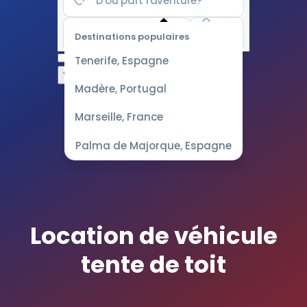
Destinations populaires
Choisir
Tenerife, Espagne
les
dates
Madère, Portugal
pour les
meilleurs
Marseille, France
tarifs
Palma de Majorque, Espagne
Location de véhicule
tente de toit