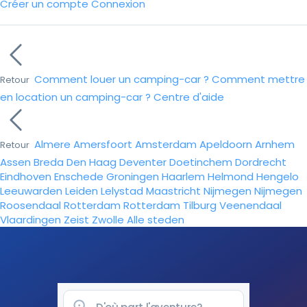
Créer un compte
Connexion
Comment louer un camping-car ?
Comment mettre
Retour
en location un camping-car ?
Centre d'aide
Almere
Amersfoort
Amsterdam
Apeldoorn
Arnhem
Retour
Assen
Breda
Den Haag
Deventer
Doetinchem
Dordrecht
Eindhoven
Enschede
Groningen
Haarlem
Helmond
Hengelo
Leeuwarden
Leiden
Lelystad
Maastricht
Nijmegen
Nijmegen
Roosendaal
Rotterdam
Rotterdam
Tilburg
Veenendaal
Vlaardingen
Zeist
Zwolle
Alle steden