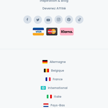
Inspiration & Blog
Devenez Affilié
Facebook
Instagram
Pinterest
TikTok
Twitter
YouTube
Safe Payment Klarna
Safe Payment Card
Allemagne
Belgique
France
International
Italie
Pays-Bas