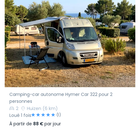
Camping-car autonome Hymer Car 322 pour 2
personnes
2
Huizen
(6 km)
(1)
Loué 1 fois
À partir de
88 €
par jour