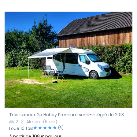
Très luxueux 2p Hobby Premium semi-intégré de 2013
2
Almere
(5 km)
(6)
Loué 10 fois
À partir de
108 €
par jour