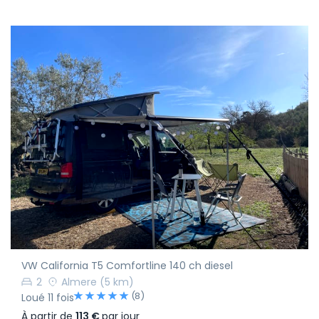
VW California T5 Comfortline 140 ch diesel
2
Almere
(5 km)
(8)
Loué 11 fois
À partir de
113 €
par jour