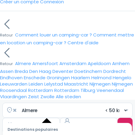
Créer un compte
Connexion
Comment louer un camping-car ?
Comment mettre
Retour
en location un camping-car ?
Centre d'aide
Almere
Amersfoort
Amsterdam
Apeldoorn
Arnhem
Retour
Assen
Breda
Den Haag
Deventer
Doetinchem
Dordrecht
Eindhoven
Enschede
Groningen
Haarlem
Helmond
Hengelo
Leeuwarden
Leiden
Lelystad
Maastricht
Nijmegen
Nijmegen
Roosendaal
Rotterdam
Rotterdam
Tilburg
Veenendaal
Vlaardingen
Zeist
Zwolle
Alle steden
Destinations populaires
Choisir