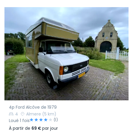
4p Ford Alcôve de 1979
4
Almere
(5 km)
(1)
Loué 1 fois
À partir de
69 €
par jour