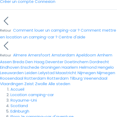
Créer un compte
Connexion
Comment louer un camping-car ?
Comment mettre
Retour
en location un camping-car ?
Centre d'aide
Almere
Amersfoort
Amsterdam
Apeldoorn
Arnhem
Retour
Assen
Breda
Den Haag
Deventer
Doetinchem
Dordrecht
Eindhoven
Enschede
Groningen
Haarlem
Helmond
Hengelo
Leeuwarden
Leiden
Lelystad
Maastricht
Nijmegen
Nijmegen
Roosendaal
Rotterdam
Rotterdam
Tilburg
Veenendaal
Vlaardingen
Zeist
Zwolle
Alle steden
Accueil
Location camping-car
Royaume-Uni
Scotland
Edinburgh
Flora, le camping-car d'aventure