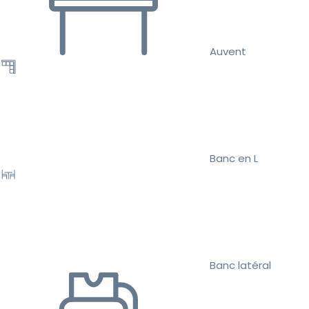
Auvent
Banc en L
Banc latéral