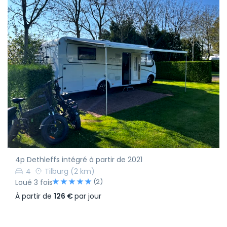
4p Dethleffs intégré à partir de 2021
4
Tilburg
(2 km)
(2)
Loué 3 fois
À partir de
126 €
par jour