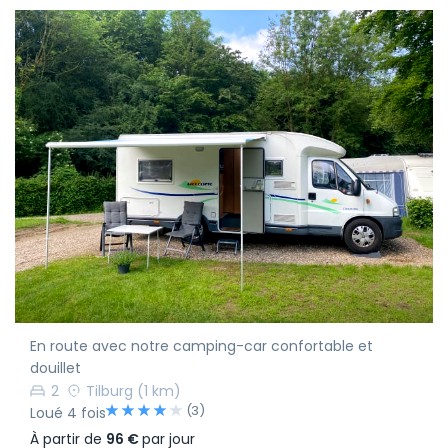
En route avec notre camping-car confortable et
douillet
2
Tilburg
(1 km)
(3)
Loué 4 fois
À partir de
96 €
par jour