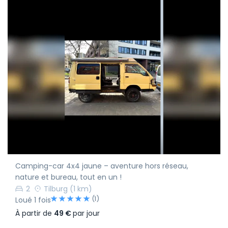
Camping-car 4x4 jaune – aventure hors réseau,
nature et bureau, tout en un !
2
Tilburg
(1 km)
(1)
Loué 1 fois
À partir de
49 €
par jour