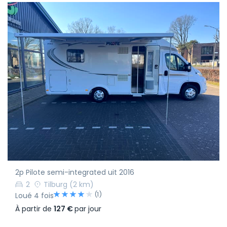
2p Pilote semi-integrated uit 2016
2
Tilburg
(2 km)
(1)
Loué 4 fois
À partir de
127 €
par jour