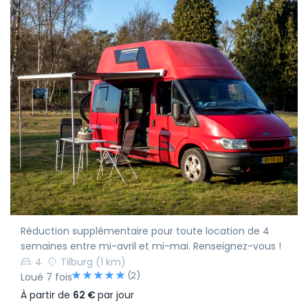
Réduction supplémentaire pour toute location de 4
semaines entre mi-avril et mi-mai. Renseignez-vous !
4
Tilburg
(1 km)
(2)
Loué 7 fois
À partir de
62 €
par jour