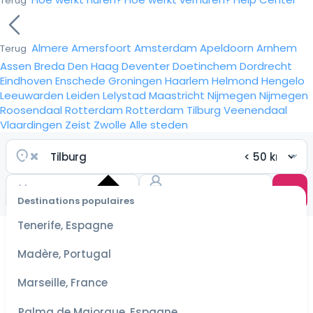
Terug
Almere
Amersfoort
Amsterdam
Apeldoorn
Arnhem
Terug
Assen
Breda
Den Haag
Deventer
Doetinchem
Dordrecht
Eindhoven
Enschede
Groningen
Haarlem
Helmond
Hengelo
Leeuwarden
Leiden
Lelystad
Maastricht
Nijmegen
Nijmegen
Roosendaal
Rotterdam
Rotterdam
Tilburg
Veenendaal
Vlaardingen
Zeist
Zwolle
Alle steden
Destinations populaires
Choisir
les
Tenerife, Espagne
dates
pour les
Madère, Portugal
meilleurs
tarifs
Marseille, France
Palma de Majorque, Espagne