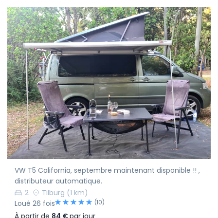
VW T5 California, septembre maintenant disponible !! ,
distributeur automatique.
2
Tilburg
(1 km)
(10)
Loué 26 fois
À partir de
84 €
par jour