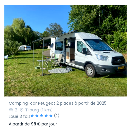
Camping-car Peugeot 2 places à partir de 2025
2
Tilburg
(1 km)
(2)
Loué 3 fois
À partir de
99 €
par jour