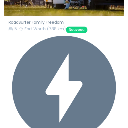
RoadSurfer Family Freedom
5
Fort Worth
(788 km)
Nouveau