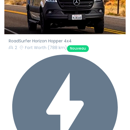
RoadSurfer Horizon Hopper 4x4
2
Fort Worth
(788 km)
Nouveau