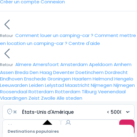
Créer un compte
Connexion
Comment louer un camping-car ?
Comment mettre
Retour
en location un camping-car ?
Centre d'aide
Almere
Amersfoort
Amsterdam
Apeldoorn
Arnhem
Retour
Assen
Breda
Den Haag
Deventer
Doetinchem
Dordrecht
Eindhoven
Enschede
Groningen
Haarlem
Helmond
Hengelo
Leeuwarden
Leiden
Lelystad
Maastricht
Nijmegen
Nijmegen
Roosendaal
Rotterdam
Rotterdam
Tilburg
Veenendaal
Vlaardingen
Zeist
Zwolle
Alle steden
Destinations populaires
Choisir