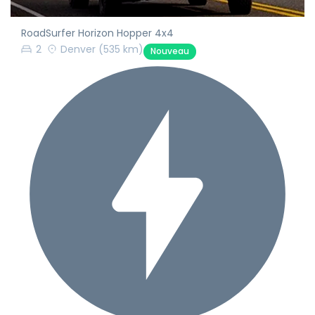
RoadSurfer Horizon Hopper 4x4
2
Denver
(535 km)
Nouveau