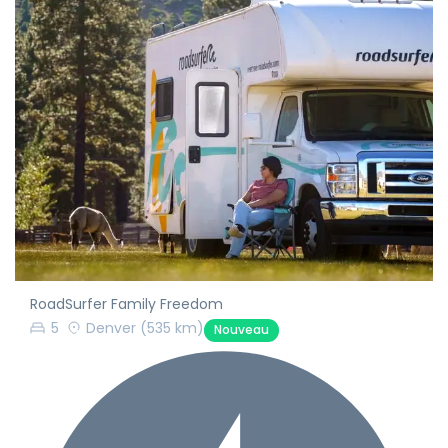
RoadSurfer Family Freedom
5
Denver
(535 km)
Nouveau