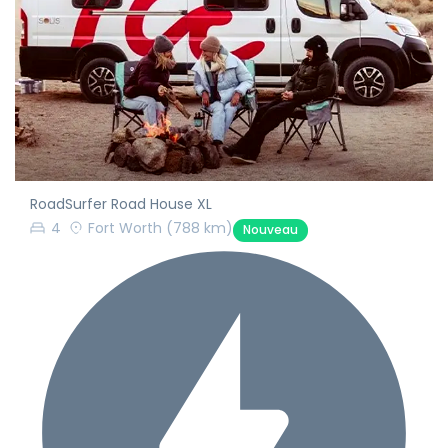
RoadSurfer Road House XL
4
Fort Worth
(788 km)
Nouveau