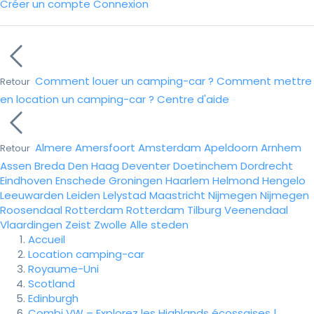
Créer un compte
Connexion
Comment louer un camping-car ?
Comment mettre
Retour
en location un camping-car ?
Centre d'aide
Almere
Amersfoort
Amsterdam
Apeldoorn
Arnhem
Retour
Assen
Breda
Den Haag
Deventer
Doetinchem
Dordrecht
Eindhoven
Enschede
Groningen
Haarlem
Helmond
Hengelo
Leeuwarden
Leiden
Lelystad
Maastricht
Nijmegen
Nijmegen
Roosendaal
Rotterdam
Rotterdam
Tilburg
Veenendaal
Vlaardingen
Zeist
Zwolle
Alle steden
Accueil
Location camping-car
Royaume-Uni
Scotland
Edinburgh
Combi VW – Explorez les Highlands écossaises |