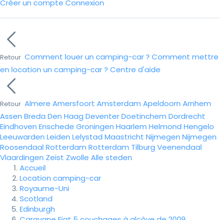
Créer un compte
Connexion
Comment louer un camping-car ?
Comment mettre
Retour
en location un camping-car ?
Centre d'aide
Almere
Amersfoort
Amsterdam
Apeldoorn
Arnhem
Retour
Assen
Breda
Den Haag
Deventer
Doetinchem
Dordrecht
Eindhoven
Enschede
Groningen
Haarlem
Helmond
Hengelo
Leeuwarden
Leiden
Lelystad
Maastricht
Nijmegen
Nijmegen
Roosendaal
Rotterdam
Rotterdam
Tilburg
Veenendaal
Vlaardingen
Zeist
Zwolle
Alle steden
Accueil
Location camping-car
Royaume-Uni
Scotland
Edinburgh
Caravane Fiat 5 couchages à alcôve de 2009