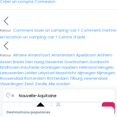
Créer un compte
Connexion
Comment louer un camping-car ?
Comment mettre
Retour
en location un camping-car ?
Centre d'aide
Almere
Amersfoort
Amsterdam
Apeldoorn
Arnhem
Retour
Assen
Breda
Den Haag
Deventer
Doetinchem
Dordrecht
Eindhoven
Enschede
Groningen
Haarlem
Helmond
Hengelo
Leeuwarden
Leiden
Lelystad
Maastricht
Nijmegen
Nijmegen
Roosendaal
Rotterdam
Rotterdam
Tilburg
Veenendaal
Vlaardingen
Zeist
Zwolle
Alle steden
Destinations populaires
Choisir