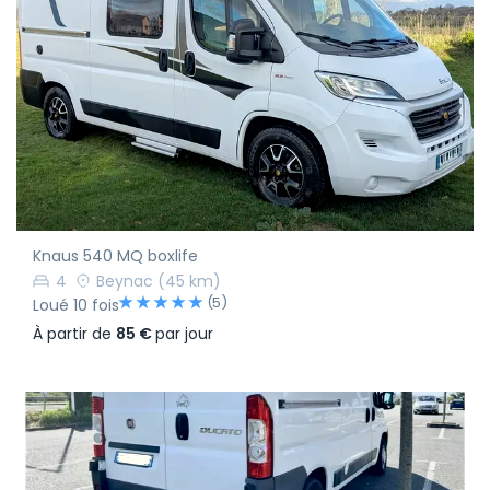
Knaus 540 MQ boxlife
4
Beynac
(45 km)
(5)
Loué 10 fois
À partir de
85 €
par jour