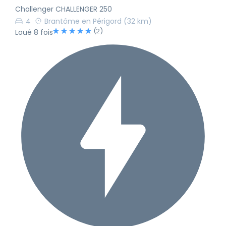
Challenger CHALLENGER 250
4
Brantôme en Périgord
(32 km)
(2)
Loué 8 fois