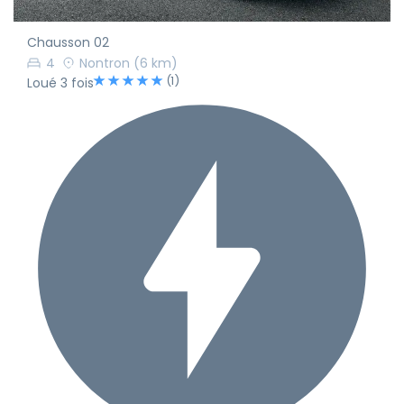
Chausson 02
4
Nontron
(6 km)
(1)
Loué 3 fois