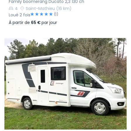
Family boomerang Ducato 2,3 130 ch
4
Saint-Mathieu
(16 km)
(1)
Loué 2 fois
À partir de
65 €
par jour