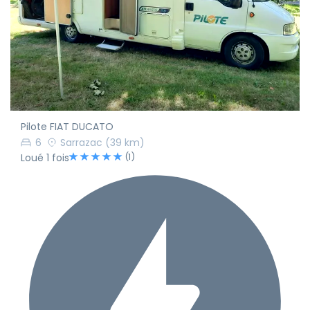
Pilote FIAT DUCATO
6
Sarrazac
(39 km)
(1)
Loué 1 fois