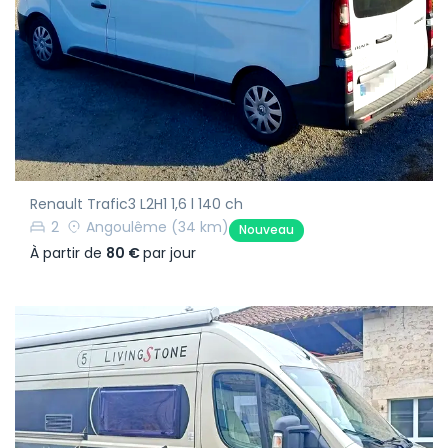
Renault Trafic3 L2H1 1,6 l 140 ch
2
Angoulême
(34 km)
Nouveau
À partir de
80 €
par jour