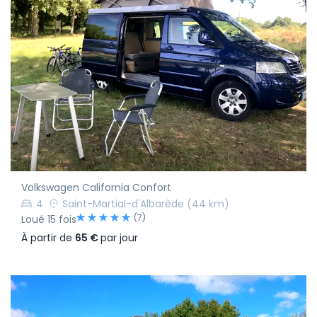
Volkswagen California Confort
4
Saint-Martial-d'Albarède
(44 km)
(7)
Loué 15 fois
À partir de
65 €
par jour