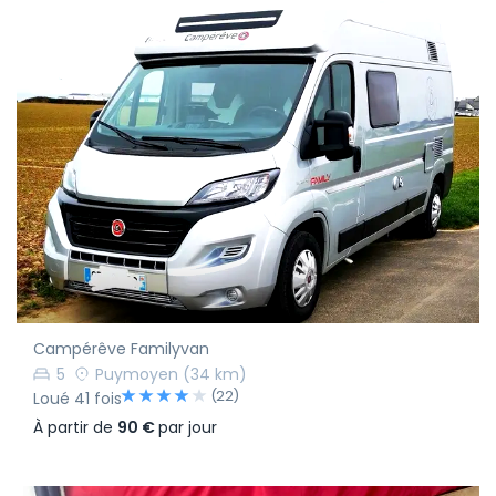
Campérêve Familyvan
5
Puymoyen
(34 km)
(22)
Loué 41 fois
À partir de
90 €
par jour