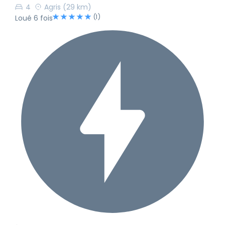
4
Agris
(29 km)
(1)
Loué 6 fois