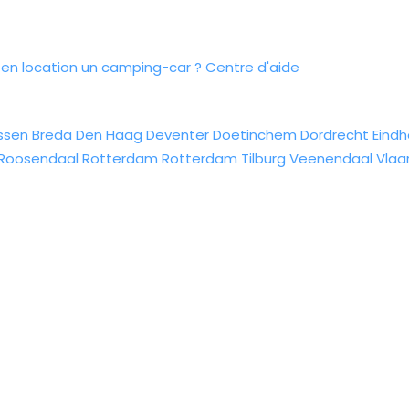
n location un camping-car ?
Centre d'aide
ssen
Breda
Den Haag
Deventer
Doetinchem
Dordrecht
Eind
Roosendaal
Rotterdam
Rotterdam
Tilburg
Veenendaal
Vlaa