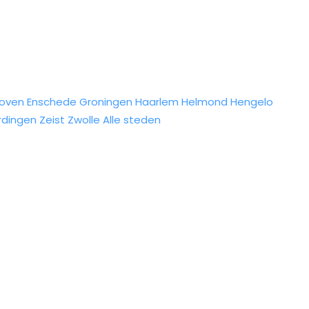
hoven
Enschede
Groningen
Haarlem
Helmond
Hengelo
rdingen
Zeist
Zwolle
Alle steden