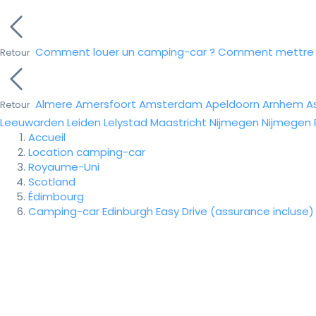
Comment louer un camping-car ?
Comment mettre e
Retour
Almere
Amersfoort
Amsterdam
Apeldoorn
Arnhem
A
Retour
Leeuwarden
Leiden
Lelystad
Maastricht
Nijmegen
Nijmegen
Accueil
Location camping-car
Royaume-Uni
Scotland
Édimbourg
Camping-car Edinburgh Easy Drive (assurance incluse)