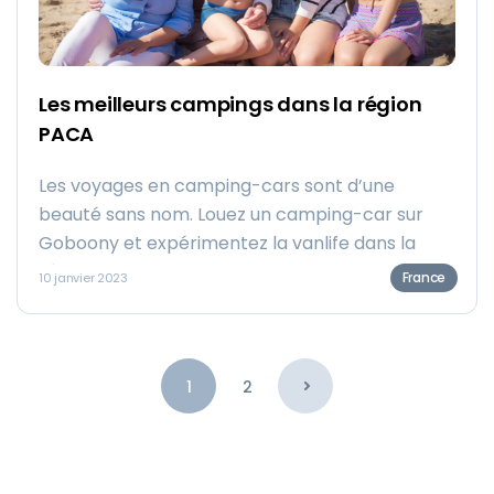
Les meilleurs campings dans la région
PACA
Les voyages en camping-cars sont d’une
beauté sans nom. Louez un camping-car sur
Goboony et expérimentez la vanlife dans la
région PACA ! Voici une liste des plus beaux
France
10 janvier 2023
campings dans le sud de la France.
1
2