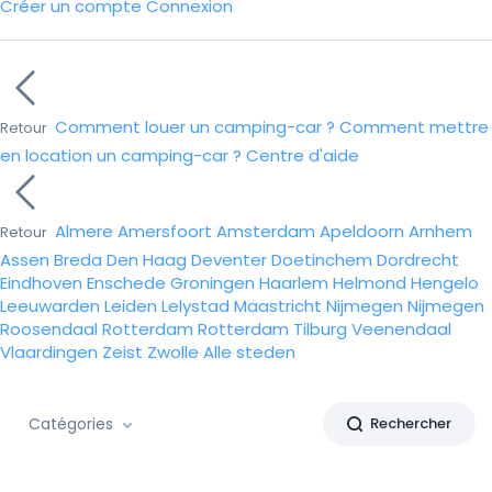
Créer un compte
Connexion
Comment louer un camping-car ?
Comment mettre
Retour
en location un camping-car ?
Centre d'aide
Almere
Amersfoort
Amsterdam
Apeldoorn
Arnhem
Retour
Assen
Breda
Den Haag
Deventer
Doetinchem
Dordrecht
Eindhoven
Enschede
Groningen
Haarlem
Helmond
Hengelo
Leeuwarden
Leiden
Lelystad
Maastricht
Nijmegen
Nijmegen
Roosendaal
Rotterdam
Rotterdam
Tilburg
Veenendaal
Vlaardingen
Zeist
Zwolle
Alle steden
Catégories
Rechercher