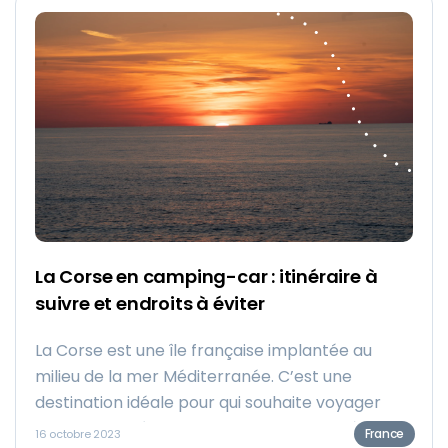
La Corse en camping-car : itinéraire à
suivre et endroits à éviter
La Corse est une île française implantée au
milieu de la mer Méditerranée. C’est une
destination idéale pour qui souhaite voyager
sans devoir nécessairement apprendre à
France
16 octobre 2023