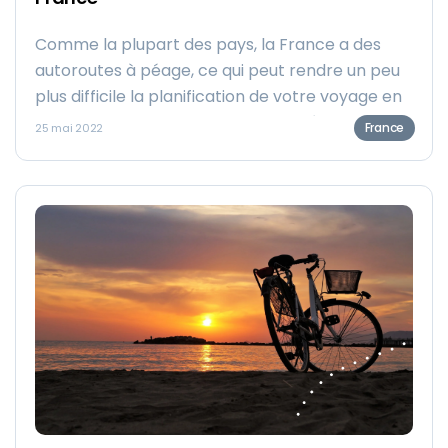
Comme la plupart des pays, la France a des
autoroutes à péage, ce qui peut rendre un peu
plus difficile la planification de votre voyage en
France si vous avez un budget limité. Dans ce
France
25 mai 2022
blog, vous trouverez des instructions simples,
étape par étape, pour comprendre le
fonctionnement des autoroutes à péage en
France.