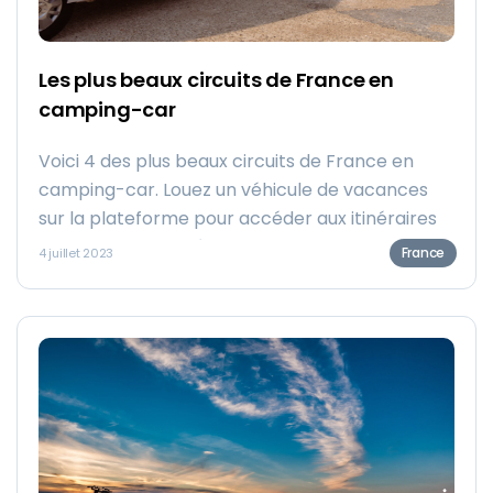
Les plus beaux circuits de France en
camping-car
Voici 4 des plus beaux circuits de France en
camping-car. Louez un véhicule de vacances
sur la plateforme pour accéder aux itinéraires
de voyage recensés dans cet article. Les rêves
France
4 juillet 2023
servent à être réalisés ! Grâce à Goboony, ces
4 voyages en France feront certainement parti
de vos favoris.