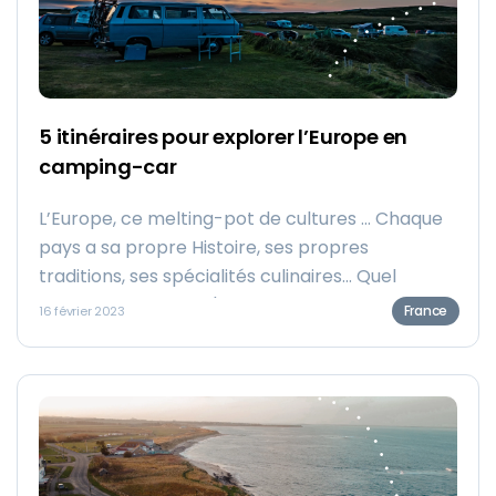
5 itinéraires pour explorer l’Europe en
camping-car
L’Europe, ce melting-pot de cultures ... Chaque
pays a sa propre Histoire, ses propres
traditions, ses spécialités culinaires... Quel
meilleur moyen de s'immerger dans cette
France
16 février 2023
multitude, qu’au travers d’un road trip ? 🌍