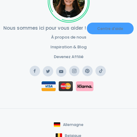
Nous sommes ici pour vous aider !
Centre d'aide
À propos de nous
Inspiration & Blog
Devenez Affilié
Facebook
Instagram
Pinterest
TikTok
Twitter
YouTube
Safe Payment Klarna
Safe Payment Card
Allemagne
Belgique