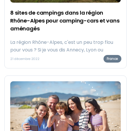
8 sites de campings dans la région
Rhône-Alpes pour camping-cars et vans
aménagés
La région Rhône-Alpes, c'est un peu trop flou
pour vous ? Si je vous dis Annecy, Lyon ou
Grenoble, ça vous parle ? Venez découvrir les 8
France
21 décembre 2022
sites les plus adaptés aux voyageurs en
camping-car ou en van aménagé à proximité
de ces villes !