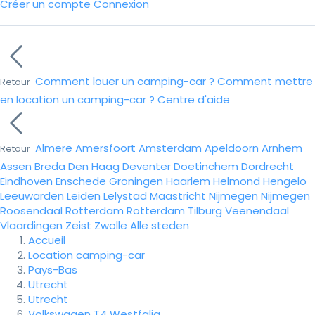
Créer un compte
Connexion
Comment louer un camping-car ?
Comment mettre
Retour
en location un camping-car ?
Centre d'aide
Almere
Amersfoort
Amsterdam
Apeldoorn
Arnhem
Retour
Assen
Breda
Den Haag
Deventer
Doetinchem
Dordrecht
Eindhoven
Enschede
Groningen
Haarlem
Helmond
Hengelo
Leeuwarden
Leiden
Lelystad
Maastricht
Nijmegen
Nijmegen
Roosendaal
Rotterdam
Rotterdam
Tilburg
Veenendaal
Vlaardingen
Zeist
Zwolle
Alle steden
Accueil
Location camping-car
Pays-Bas
Utrecht
Utrecht
Volkswagen T4 Westfalia