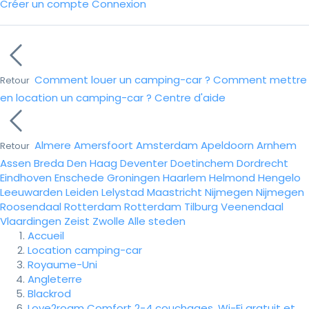
Créer un compte
Connexion
Comment louer un camping-car ?
Comment mettre
Retour
en location un camping-car ?
Centre d'aide
Almere
Amersfoort
Amsterdam
Apeldoorn
Arnhem
Retour
Assen
Breda
Den Haag
Deventer
Doetinchem
Dordrecht
Eindhoven
Enschede
Groningen
Haarlem
Helmond
Hengelo
Leeuwarden
Leiden
Lelystad
Maastricht
Nijmegen
Nijmegen
Roosendaal
Rotterdam
Rotterdam
Tilburg
Veenendaal
Vlaardingen
Zeist
Zwolle
Alle steden
Accueil
Location camping-car
Royaume-Uni
Angleterre
Blackrod
Love2roam Comfort 2-4 couchages, Wi-Fi gratuit et