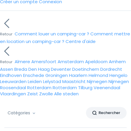
Créer un compte
Connexion
Comment louer un camping-car ?
Comment mettre
Retour
en location un camping-car ?
Centre d'aide
Almere
Amersfoort
Amsterdam
Apeldoorn
Arnhem
Retour
Assen
Breda
Den Haag
Deventer
Doetinchem
Dordrecht
Eindhoven
Enschede
Groningen
Haarlem
Helmond
Hengelo
Leeuwarden
Leiden
Lelystad
Maastricht
Nijmegen
Nijmegen
Roosendaal
Rotterdam
Rotterdam
Tilburg
Veenendaal
Vlaardingen
Zeist
Zwolle
Alle steden
Catégories
Rechercher