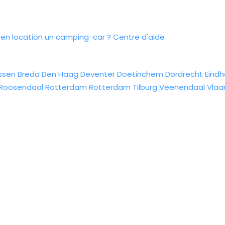
n location un camping-car ?
Centre d'aide
ssen
Breda
Den Haag
Deventer
Doetinchem
Dordrecht
Eind
Roosendaal
Rotterdam
Rotterdam
Tilburg
Veenendaal
Vlaa