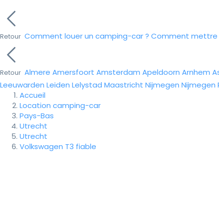
Comment louer un camping-car ?
Comment mettre e
Retour
Almere
Amersfoort
Amsterdam
Apeldoorn
Arnhem
A
Retour
Leeuwarden
Leiden
Lelystad
Maastricht
Nijmegen
Nijmegen
Accueil
Location camping-car
Pays-Bas
Utrecht
Utrecht
Volkswagen T3 fiable