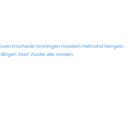
hoven
Enschede
Groningen
Haarlem
Helmond
Hengelo
rdingen
Zeist
Zwolle
Alle steden