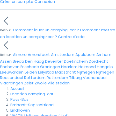
Créer un compte
Connexion
Comment louer un camping-car ?
Comment mettre
Retour
en location un camping-car ?
Centre d'aide
Almere
Amersfoort
Amsterdam
Apeldoorn
Arnhem
Retour
Assen
Breda
Den Haag
Deventer
Doetinchem
Dordrecht
Eindhoven
Enschede
Groningen
Haarlem
Helmond
Hengelo
Leeuwarden
Leiden
Lelystad
Maastricht
Nijmegen
Nijmegen
Roosendaal
Rotterdam
Rotterdam
Tilburg
Veenendaal
Vlaardingen
Zeist
Zwolle
Alle steden
Accueil
Location camping-car
Pays-Bas
Brabant-Septentrional
Eindhoven
VW T5 Multivan 4motion (4x4)