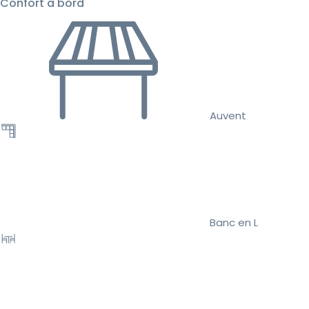
Confort à bord
Auvent
Banc en L