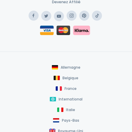
Devenez Affilié
Facebook
Instagram
Pinterest
TikTok
Twitter
YouTube
Safe Payment Klarna
Safe Payment Card
Allemagne
Belgique
France
International
Italie
Pays-Bas
Royaume-Uni