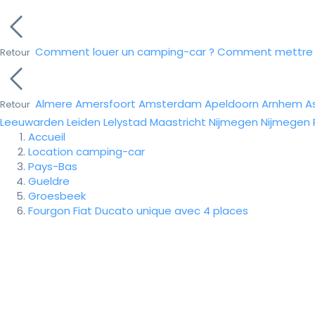
Comment louer un camping-car ?
Comment mettre e
Retour
Almere
Amersfoort
Amsterdam
Apeldoorn
Arnhem
A
Retour
Leeuwarden
Leiden
Lelystad
Maastricht
Nijmegen
Nijmegen
Accueil
Location camping-car
Pays-Bas
Gueldre
Groesbeek
Fourgon Fiat Ducato unique avec 4 places