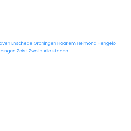
hoven
Enschede
Groningen
Haarlem
Helmond
Hengelo
rdingen
Zeist
Zwolle
Alle steden