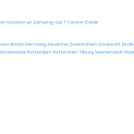
n location un camping-car ?
Centre d'aide
ssen
Breda
Den Haag
Deventer
Doetinchem
Dordrecht
Eind
Roosendaal
Rotterdam
Rotterdam
Tilburg
Veenendaal
Vlaa