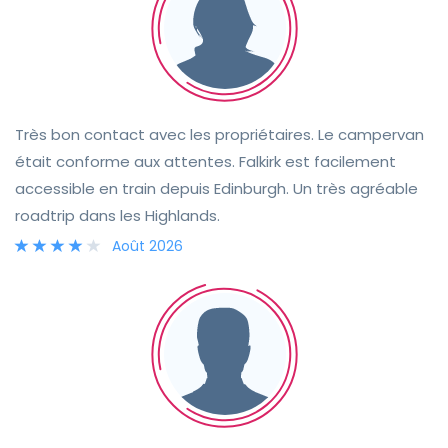
et la table de camping, idéales pour profiter des
magnifiques paysages écossais. Nous recommandons
vivement ce van à tous ceux qui souhaitent explorer
l'Écosse et se créer des souvenirs inoubliables en pleine
nature ! Merci encore, Stewart, pour cette expérience
Très bon contact avec les propriétaires. Le campervan
formidable 😊
était conforme aux attentes. Falkirk est facilement
accessible en train depuis Edinburgh. Un très agréable
roadtrip dans les Highlands.
Août 2026