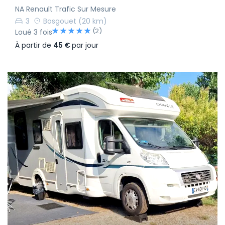
NA Renault Trafic Sur Mesure
3
Bosgouet
(20 km)
(2)
Loué 3 fois
À partir de
45 €
par jour