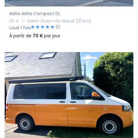
Adria Adria Compact DL
4
Saint-Ouen-du-Breuil
(21 km)
(1)
Loué 1 fois
À partir de
70 €
par jour