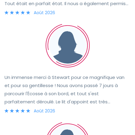
Tout était en parfait état. Il nous a également permis
de récupérer la voiture avant l’heure prévue le premier
Août 2026
jour, ce qui était très appréciable. Je recommande
sans hésiter !
Un immense merci à Stewart pour ce magnifique van
et pour sa gentillesse ! Nous avons passé 7 jours à
parcourir l'Écosse à son bord, et tout s'est
parfaitement déroulé. Le lit d'appoint est très
confortable et nous n'avons rencontré aucun problème
Août 2026
durant notre voyage. Le van est entièrement équipé :
poêle, casserole, passoire, couverts, assiettes, etc.
Nous avons également beaucoup apprécié les chaises