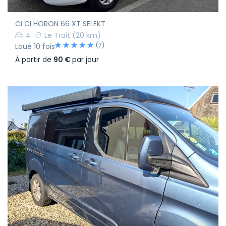
Ci CI HORON 66 XT SELEKT
4
Le Trait
(20 km)
(7)
Loué 10 fois
À partir de
90 €
par jour