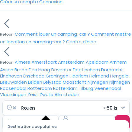
Créer un compte
Connexion
Comment louer un camping-car ?
Comment mettre
Retour
en location un camping-car ?
Centre d'aide
Almere
Amersfoort
Amsterdam
Apeldoorn
Arnhem
Retour
Assen
Breda
Den Haag
Deventer
Doetinchem
Dordrecht
Eindhoven
Enschede
Groningen
Haarlem
Helmond
Hengelo
Leeuwarden
Leiden
Lelystad
Maastricht
Nijmegen
Nijmegen
Roosendaal
Rotterdam
Rotterdam
Tilburg
Veenendaal
Vlaardingen
Zeist
Zwolle
Alle steden
Destinations populaires
Choisir