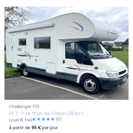
Challenger 170
7
Le Thuit-de-l'Oison
(23 km)
(5)
Loué 15 fois
À partir de
95 €
par jour