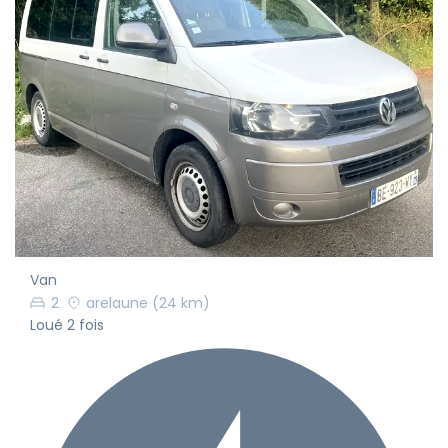
Van
2
arelaune
(24 km)
Loué 2 fois