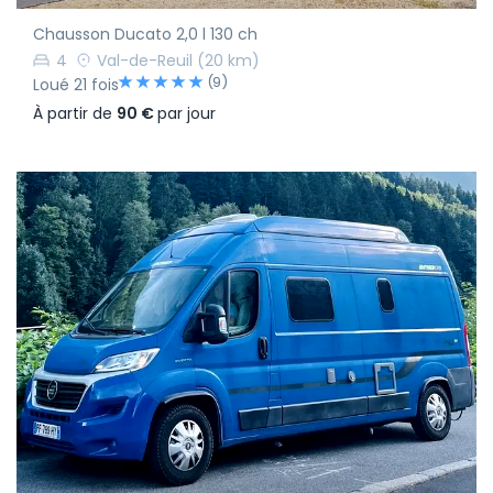
Chausson Ducato 2,0 l 130 ch
4
Val-de-Reuil
(20 km)
(9)
Loué 21 fois
À partir de
90 €
par jour