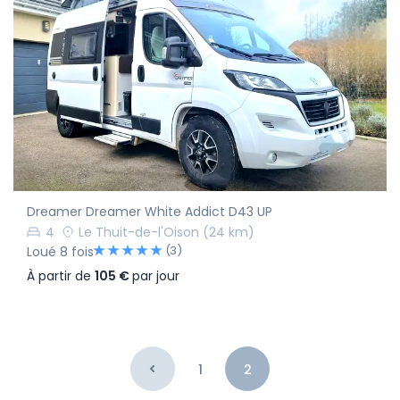
Dreamer Dreamer White Addict D43 UP
4
Le Thuit-de-l'Oison
(24 km)
(3)
Loué 8 fois
À partir de
105 €
par jour
1
2