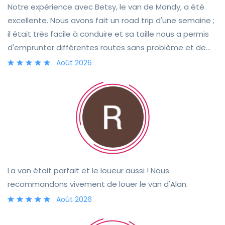
Notre expérience avec Betsy, le van de Mandy, a été
excellente. Nous avons fait un road trip d'une semaine ;
il était très facile à conduire et sa taille nous a permis
d'emprunter différentes routes sans problème et de
nous garer très facilement. Les équipements à bord
Août 2026
répondaient parfaitement à nos besoins. La remise des
clés s'est faite sans encombre grâce à la grande
disponibilité de Mandy. Elle est restée joignable tout au
long de la location si nous avions besoin de quoi que ce
soit. Nous recommandons vivement Mandy et Betsy !
La van était parfait et le loueur aussi ! Nous
recommandons vivement de louer le van d'Alan.
Août 2026