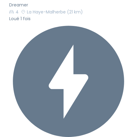
Dreamer
4
La Haye-Malherbe
(21 km)
Loué 1 fois