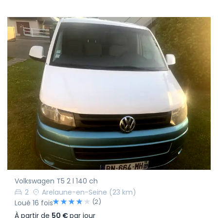
Volkswagen T5 2 l 140 ch
2
Arelaune-en-Seine
(23 km)
(2)
Loué 16 fois
À partir de
50 €
par jour