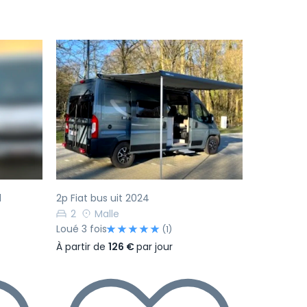
Suivant
Précédent
Suivant
1
2p Fiat bus uit 2024
2
Malle
Loué 3 fois
(1)
À partir de
126 €
par jour