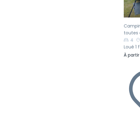
Camping
toutes 
4
Loué 1 f
À parti