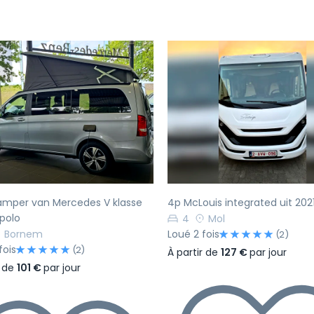
écédent
Suivant
Précédent
amper van Mercedes V klasse
4p McLouis integrated uit 202
polo
4
Mol
Bornem
Loué 2 fois
(2)
fois
(2)
À partir de
127 €
par jour
r de
101 €
par jour