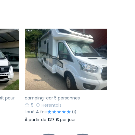
Suivant
Précédent
Suivant
ait pour
camping-car 5 personnes
5
Herentals
Loué 4 fois
(1)
À partir de
127 €
par jour