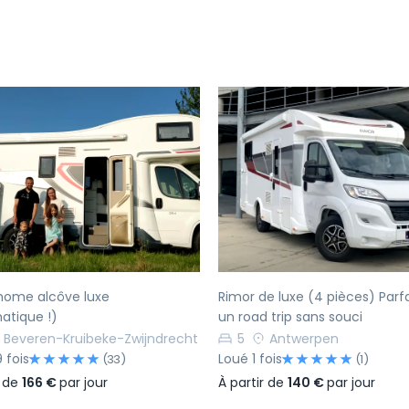
écédent
Suivant
Précédent
home alcôve luxe
Rimor de luxe (4 pièces) Parf
atique !)
un road trip sans souci
Beveren-Kruibeke-Zwijndrecht
5
Antwerpen
 fois
Loué 1 fois
(33)
(1)
r de
166 €
par jour
À partir de
140 €
par jour