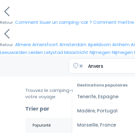
Comment louer un camping-car ?
Comment mettre e
Retour
Almere
Amersfoort
Amsterdam
Apeldoorn
Arnhem
A
Retour
Leeuwarden
Leiden
Lelystad
Maastricht
Nijmegen
Nijmegen
Destinations populaires
Trouvez le camping-car idéal pour
votre voyage
Tenerife, Espagne
Trier par
Madère, Portugal
Marseille, France