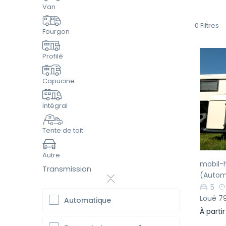
Van
0
Filtres
Fourgon
Profilé
Capucine
Pr
Intégral
Tente de toit
Autre
mobil-
Transmission
(Autom
5
Loué 79
Automatique
À parti