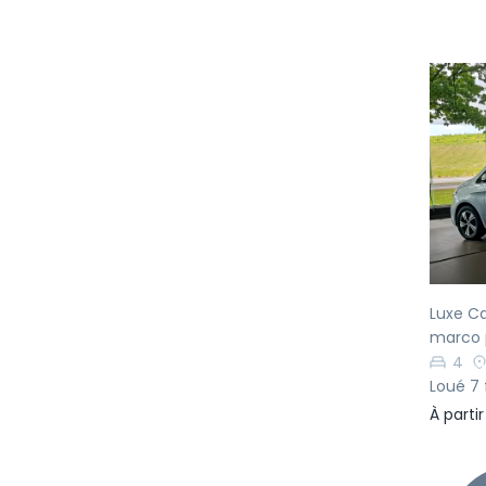
Pr
Luxe C
marco 
4
Loué 7 
À parti