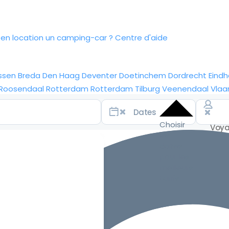
n location un camping-car ?
Centre d'aide
ssen
Breda
Den Haag
Deventer
Doetinchem
Dordrecht
Eind
Roosendaal
Rotterdam
Rotterdam
Tilburg
Veenendaal
Vlaa
Choisir
les
dates
pour les
meilleurs
tarifs