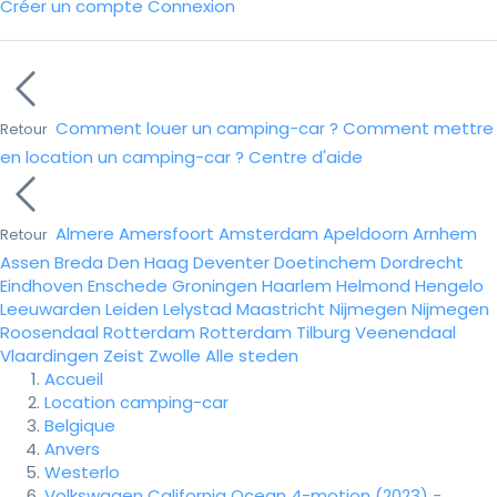
Créer un compte
Connexion
Comment louer un camping-car ?
Comment mettre
Retour
en location un camping-car ?
Centre d'aide
Almere
Amersfoort
Amsterdam
Apeldoorn
Arnhem
Retour
Assen
Breda
Den Haag
Deventer
Doetinchem
Dordrecht
Eindhoven
Enschede
Groningen
Haarlem
Helmond
Hengelo
Leeuwarden
Leiden
Lelystad
Maastricht
Nijmegen
Nijmegen
Roosendaal
Rotterdam
Rotterdam
Tilburg
Veenendaal
Vlaardingen
Zeist
Zwolle
Alle steden
Accueil
Location camping-car
Belgique
Anvers
Westerlo
Volkswagen California Ocean 4-motion (2023) -