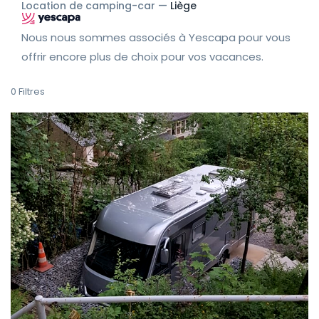
Location de camping-car —
Liège
Nous nous sommes associés à Yescapa pour vous
offrir encore plus de choix pour vos vacances.
0
Filtres