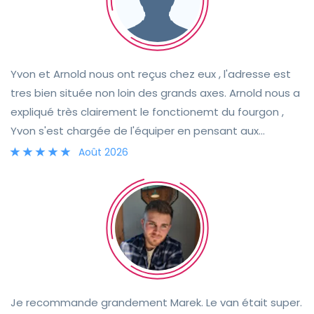
Yvon et Arnold nous ont reçus chez eux , l'adresse est
tres bien située non loin des grands axes. Arnold nous a
expliqué très clairement le fonctionemt du fourgon ,
Yvon s'est chargée de l'équiper en pensant aux
moindres détails pratiques qui ont facilité notre
Août 2026
voyage. Le camion est très propre, soigneusement
aménagé et dispose de bons rangements. Nous avons
pu fixer notre porte vélos de voiture sur l'attache
remorque du camion. Un excellent séjour grâce à ce
couple très chaleureux et hyper réactif.
Je recommande grandement Marek. Le van était super.