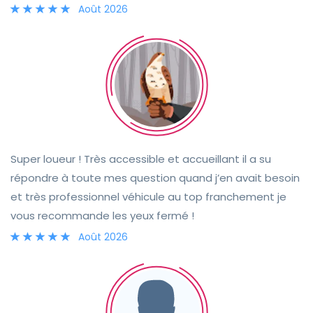
super et très fonctionnel. Il contient tout le nécessaire
Août 2026
pour un road trip et permet de dormir dans des
endroits sauvages sans problème car la batterie tient
bien. Il se conduit facilement et de façon agréable.
Nous recommandons le van sans réserve !!!! Merci
beaucoup pour votre confiance Conor!
Super loueur ! Très accessible et accueillant il a su
répondre à toute mes question quand j’en avait besoin
et très professionnel véhicule au top franchement je
vous recommande les yeux fermé !
Août 2026