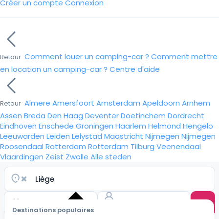
Créer un compte
Connexion
Comment louer un camping-car ?
Comment mettre
Retour
en location un camping-car ?
Centre d'aide
Almere
Amersfoort
Amsterdam
Apeldoorn
Arnhem
Retour
Assen
Breda
Den Haag
Deventer
Doetinchem
Dordrecht
Eindhoven
Enschede
Groningen
Haarlem
Helmond
Hengelo
Leeuwarden
Leiden
Lelystad
Maastricht
Nijmegen
Nijmegen
Roosendaal
Rotterdam
Rotterdam
Tilburg
Veenendaal
Vlaardingen
Zeist
Zwolle
Alle steden
Destinations populaires
Choisir