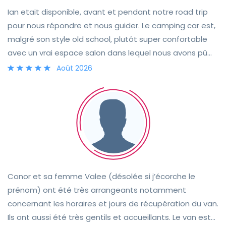
Ian etait disponible, avant et pendant notre road trip
pour nous répondre et nous guider. Le camping car est,
malgré son style old school, plutôt super confortable
avec un vrai espace salon dans lequel nous avons pû
passer de supers soirées malgré la mauvaise meteo
Août 2026
écossaise. Il est également bien équipé : ouvre
bouteille, épluché légumes, cafetière à piston et bon
couteau de cuisine. Bref tout y est pour un excellent
séjour. Je vous le recommande.
Conor et sa femme Valee (désolée si j’écorche le
prénom) ont été très arrangeants notamment
concernant les horaires et jours de récupération du van.
Ils ont aussi été très gentils et accueillants. Le van est