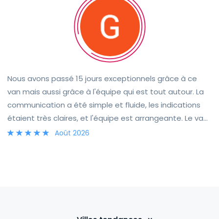
directement à l'aéroport à la fin de notre séjour. Nous le
recommandons sans hésiter et repasserons par lui si
nous revenons dans la région. Merci encore !
Nous avons passé 15 jours exceptionnels grâce à ce
van mais aussi grâce à l'équipe qui est tout autour. La
communication a été simple et fluide, les indications
étaient très claires, et l'équipe est arrangeante. Le van
est parfait pour les petites routes sinueuses d'Écosse !!
Août 2026
De plus, il est très confortable et il est facile d'entretien.
Si nous avions à renouveler l'expérience, nous referions
tout pareil à coup sûr !! 😁