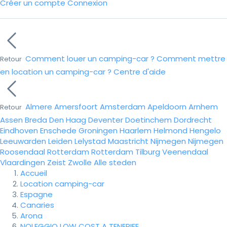
Créer un compte
Connexion
Comment louer un camping-car ?
Comment mettre
Retour
en location un camping-car ?
Centre d'aide
Almere
Amersfoort
Amsterdam
Apeldoorn
Arnhem
Retour
Assen
Breda
Den Haag
Deventer
Doetinchem
Dordrecht
Eindhoven
Enschede
Groningen
Haarlem
Helmond
Hengelo
Leeuwarden
Leiden
Lelystad
Maastricht
Nijmegen
Nijmegen
Roosendaal
Rotterdam
Rotterdam
Tilburg
Veenendaal
Vlaardingen
Zeist
Zwolle
Alle steden
Accueil
Location camping-car
Espagne
Canaries
Arona
NOLEGGIO LOW COST A TENERIFE