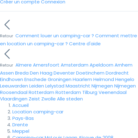
Créer un compte
Connexion
Comment louer un camping-car ?
Comment mettre
Retour
en location un camping-car ?
Centre d'aide
Almere
Amersfoort
Amsterdam
Apeldoorn
Arnhem
Retour
Assen
Breda
Den Haag
Deventer
Doetinchem
Dordrecht
Eindhoven
Enschede
Groningen
Haarlem
Helmond
Hengelo
Leeuwarden
Leiden
Lelystad
Maastricht
Nijmegen
Nijmegen
Roosendaal
Rotterdam
Rotterdam
Tilburg
Veenendaal
Vlaardingen
Zeist
Zwolle
Alle steden
Accueil
Location camping-car
Pays-Bas
Drente
Meppel
Camping-car McLouis Lagan Alcove de 2008