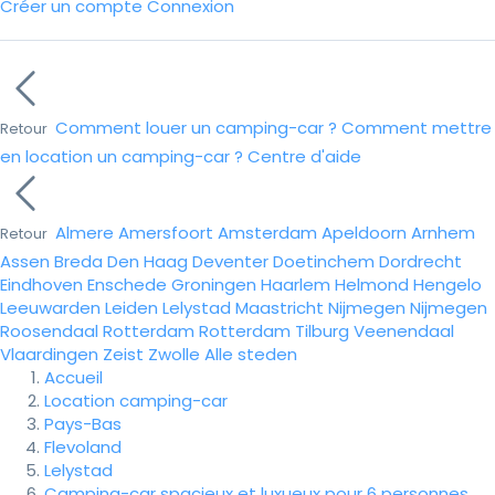
Créer un compte
Connexion
Comment louer un camping-car ?
Comment mettre
Retour
en location un camping-car ?
Centre d'aide
Almere
Amersfoort
Amsterdam
Apeldoorn
Arnhem
Retour
Assen
Breda
Den Haag
Deventer
Doetinchem
Dordrecht
Eindhoven
Enschede
Groningen
Haarlem
Helmond
Hengelo
Leeuwarden
Leiden
Lelystad
Maastricht
Nijmegen
Nijmegen
Roosendaal
Rotterdam
Rotterdam
Tilburg
Veenendaal
Vlaardingen
Zeist
Zwolle
Alle steden
Accueil
Location camping-car
Pays-Bas
Flevoland
Lelystad
Camping-car spacieux et luxueux pour 6 personnes