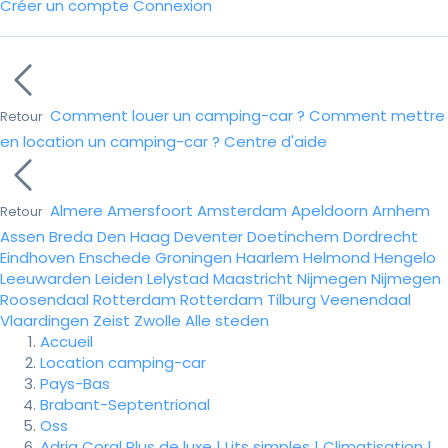
Créer un compte
Connexion
Comment louer un camping-car ?
Comment mettre
Retour
en location un camping-car ?
Centre d'aide
Almere
Amersfoort
Amsterdam
Apeldoorn
Arnhem
Retour
Assen
Breda
Den Haag
Deventer
Doetinchem
Dordrecht
Eindhoven
Enschede
Groningen
Haarlem
Helmond
Hengelo
Leeuwarden
Leiden
Lelystad
Maastricht
Nijmegen
Nijmegen
Roosendaal
Rotterdam
Rotterdam
Tilburg
Veenendaal
Vlaardingen
Zeist
Zwolle
Alle steden
Accueil
Location camping-car
Pays-Bas
Brabant-Septentrional
Oss
Adria Coral Plus de luxe | Lits simples | Climatisation |