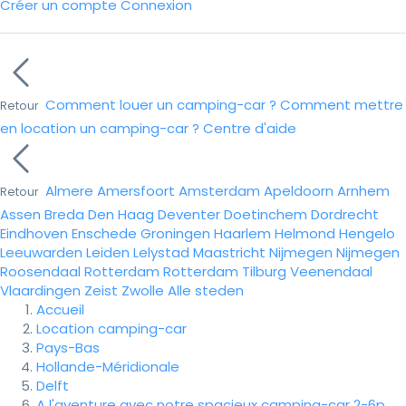
Créer un compte
Connexion
Comment louer un camping-car ?
Comment mettre
Retour
en location un camping-car ?
Centre d'aide
Almere
Amersfoort
Amsterdam
Apeldoorn
Arnhem
Retour
Assen
Breda
Den Haag
Deventer
Doetinchem
Dordrecht
Eindhoven
Enschede
Groningen
Haarlem
Helmond
Hengelo
Leeuwarden
Leiden
Lelystad
Maastricht
Nijmegen
Nijmegen
Roosendaal
Rotterdam
Rotterdam
Tilburg
Veenendaal
Vlaardingen
Zeist
Zwolle
Alle steden
Accueil
Location camping-car
Pays-Bas
Hollande-Méridionale
Delft
A l'aventure avec notre spacieux camping-car 2-6p