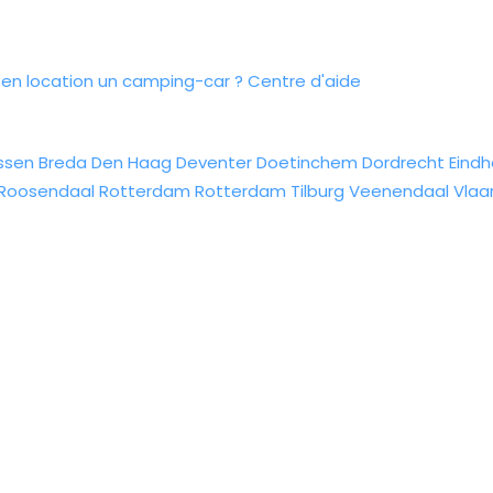
n location un camping-car ?
Centre d'aide
ssen
Breda
Den Haag
Deventer
Doetinchem
Dordrecht
Eind
Roosendaal
Rotterdam
Rotterdam
Tilburg
Veenendaal
Vlaa