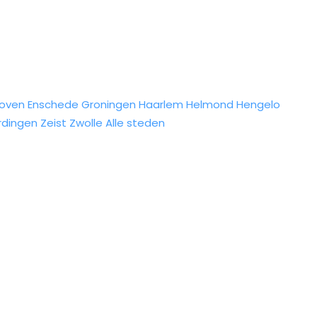
hoven
Enschede
Groningen
Haarlem
Helmond
Hengelo
rdingen
Zeist
Zwolle
Alle steden