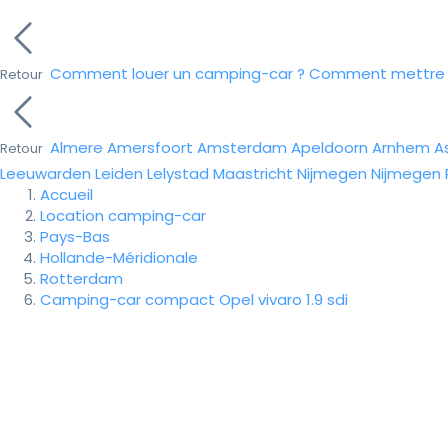
Comment louer un camping-car ?
Comment mettre e
Retour
Almere
Amersfoort
Amsterdam
Apeldoorn
Arnhem
A
Retour
Leeuwarden
Leiden
Lelystad
Maastricht
Nijmegen
Nijmegen
Accueil
Location camping-car
Pays-Bas
Hollande-Méridionale
Rotterdam
Camping-car compact Opel vivaro 1.9 sdi