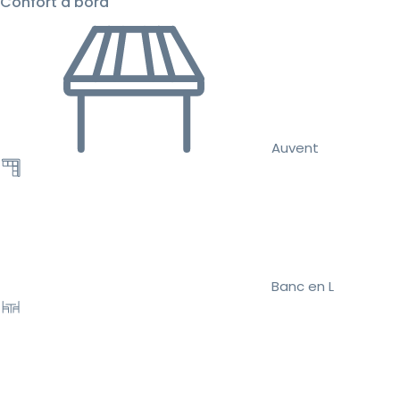
Confort à bord
Auvent
Banc en L