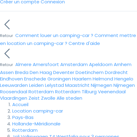
Créer un compte
Connexion
Comment louer un camping-car ?
Comment mettre
Retour
en location un camping-car ?
Centre d'aide
Almere
Amersfoort
Amsterdam
Apeldoorn
Arnhem
Retour
Assen
Breda
Den Haag
Deventer
Doetinchem
Dordrecht
Eindhoven
Enschede
Groningen
Haarlem
Helmond
Hengelo
Leeuwarden
Leiden
Lelystad
Maastricht
Nijmegen
Nijmegen
Roosendaal
Rotterdam
Rotterdam
Tilburg
Veenendaal
Vlaardingen
Zeist
Zwolle
Alle steden
Accueil
Location camping-car
Pays-Bas
Hollande-Méridionale
Rotterdam
Joli Volkswagen T4 Westfalia pour 3 personnes