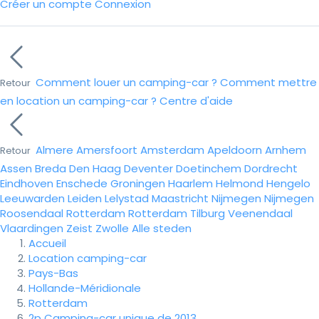
Créer un compte
Connexion
Comment louer un camping-car ?
Comment mettre
Retour
en location un camping-car ?
Centre d'aide
Almere
Amersfoort
Amsterdam
Apeldoorn
Arnhem
Retour
Assen
Breda
Den Haag
Deventer
Doetinchem
Dordrecht
Eindhoven
Enschede
Groningen
Haarlem
Helmond
Hengelo
Leeuwarden
Leiden
Lelystad
Maastricht
Nijmegen
Nijmegen
Roosendaal
Rotterdam
Rotterdam
Tilburg
Veenendaal
Vlaardingen
Zeist
Zwolle
Alle steden
Accueil
Location camping-car
Pays-Bas
Hollande-Méridionale
Rotterdam
2p Camping-car unique de 2013