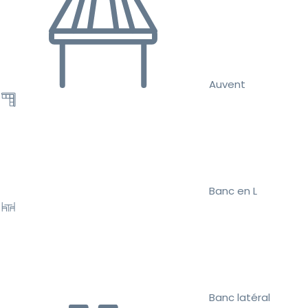
Auvent
Banc en L
Banc latéral